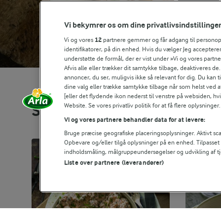
Vi bekymrer os om dine privatlivsindstillinge
Vi og vores
12
partnere gemmer og får adgang til personoply
identifikatorer, på din enhed. Hvis du vælger Jeg accepterer
understøtte de formål, der er vist under »Vi og vores partn
Afvis alle eller trækker dit samtykke tilbage, deaktiveres de
annoncer, du ser, muligvis ikke så relevant for dig. Du kan 
dine valg eller trække samtykke tilbage når som helst ved a
[eller det flydende ikon nederst til venstre på websiden, hvis
Website. Se vores privatliv politik for at få flere oplysninger.
Se alle vores opskrifter
Vi og vores partnere behandler data for at levere:
Bruge præcise geografiske placeringsoplysninger. Aktivt scan
Opbevare og/eller tilgå oplysninger på en enhed. Tilpasse
indholdsmåling, målgruppeundersøgelser og udvikling af tj
Liste over partnere (leverandører)