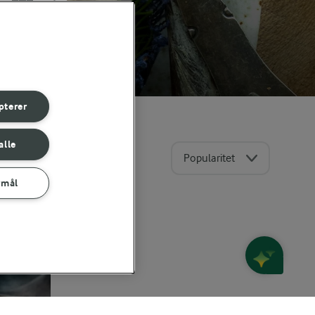
pterer
alle
Popularitet
rmål