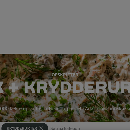
OPSKRIFTER
K + KRYDDERU
000 lækre opskrifter udviklet og testet i Arla Inspirationskøk
KRYDDERURTER