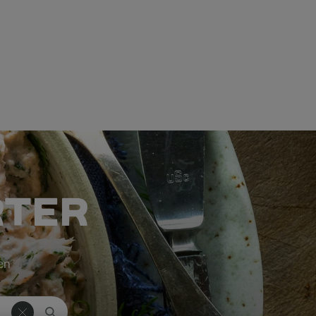
RTER
ken