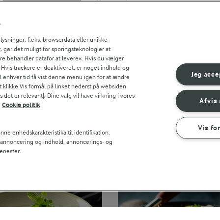
Søg på kategori
Indtast søgeord for at søge
r
FILTRE
sninger, f.eks. browserdata eller unikke
, gør det muligt for sporingsteknologier at
ere behandler datafor at levere«. Hvis du vælger
. Hvis trackere er deaktiveret, er noget indhold og
Jeg acce
til enhver tid få vist denne menu igen for at ændre
t klikke Vis formål på linket nederst på websiden
 det er relevant]. Dine valg vil have virkning i vores
Afvis 
Cookie politik
Vis fo
ne enhedskarakteristika til identifikation.
t annoncering og indhold, annoncerings- og
enester.