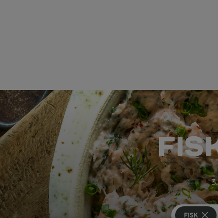
FIS
3.
FISK