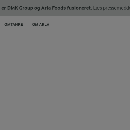
ni er DMK Group og Arla Foods fusioneret.
Læs pressemedde
OMTANKE
OM ARLA