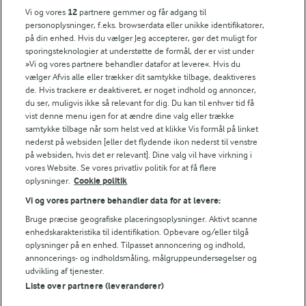
Vi og vores
12
partnere gemmer og får adgang til
Søg på kategori
personoplysninger, f.eks. browserdata eller unikke identifikatorer,
Indtast søgeord for at søge
på din enhed. Hvis du vælger Jeg accepterer, gør det muligt for
sporingsteknologier at understøtte de formål, der er vist under
FILTRE
»Vi og vores partnere behandler datafor at levere«. Hvis du
vælger Afvis alle eller trækker dit samtykke tilbage, deaktiveres
de. Hvis trackere er deaktiveret, er noget indhold og annoncer,
du ser, muligvis ikke så relevant for dig. Du kan til enhver tid få
vist denne menu igen for at ændre dine valg eller trække
samtykke tilbage når som helst ved at klikke Vis formål på linket
Se alle vores opskrifter
nederst på websiden [eller det flydende ikon nederst til venstre
på websiden, hvis det er relevant]. Dine valg vil have virkning i
vores Website. Se vores privatliv politik for at få flere
Popularitet
oplysninger.
Cookie politik
Vi og vores partnere behandler data for at levere:
Bruge præcise geografiske placeringsoplysninger. Aktivt scanne
enhedskarakteristika til identifikation. Opbevare og/eller tilgå
oplysninger på en enhed. Tilpasset annoncering og indhold,
annoncerings- og indholdsmåling, målgruppeundersøgelser og
udvikling af tjenester.
Liste over partnere (leverandører)