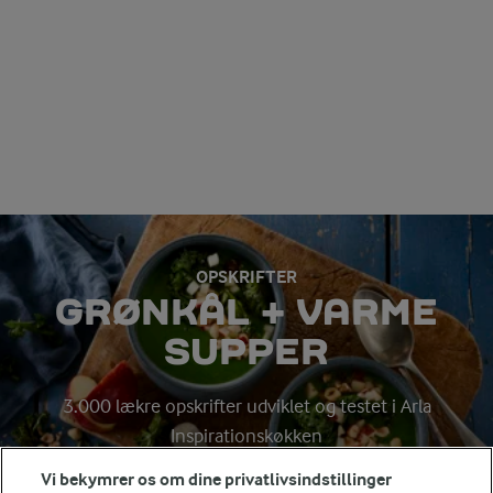
OPSKRIFTER
GRØNKÅL + VARME
SUPPER
3.000 lækre opskrifter udviklet og testet i Arla
Inspirationskøkken
Vi bekymrer os om dine privatlivsindstillinger