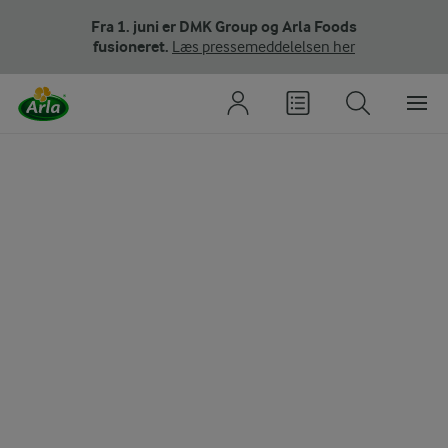
Fra 1. juni er DMK Group og Arla Foods
fusioneret.
Læs pressemeddelelsen her