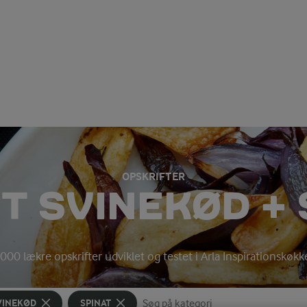
OPSKRIFTER
T SVINEKØD + 
000 lækre opskrifter udviklet og testet i Arla Inspirationskøk
VINEKØD
SPINAT