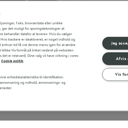
Søg på kategori
Indtast søgeord for at søge
r
FILTRE
sninger, f.eks. browserdata eller unikke
, gør det muligt for sporingsteknologier at
ere behandler datafor at levere«. Hvis du vælger
. Hvis trackere er deaktiveret, er noget indhold og
Jeg acce
til enhver tid få vist denne menu igen for at ændre
t klikke Vis formål på linket nederst på websiden
 det er relevant]. Dine valg vil have virkning i vores
Afvis 
Cookie politik
Vis fo
ne enhedskarakteristika til identifikation.
t annoncering og indhold, annoncerings- og
enester.