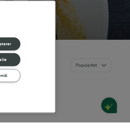
pterer
alle
Popularitet
rmål