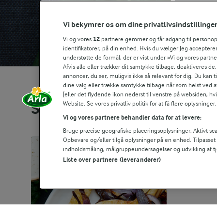
Vi bekymrer os om dine privatlivsindstillinge
Vi og vores
12
partnere gemmer og får adgang til personoply
identifikatorer, på din enhed. Hvis du vælger Jeg accepterer
understøtte de formål, der er vist under »Vi og vores partn
Afvis alle eller trækker dit samtykke tilbage, deaktiveres de
annoncer, du ser, muligvis ikke så relevant for dig. Du kan 
dine valg eller trække samtykke tilbage når som helst ved a
[eller det flydende ikon nederst til venstre på websiden, hvis
Website. Se vores privatliv politik for at få flere oplysninger.
Se alle vores opskrifter
Vi og vores partnere behandler data for at levere:
Bruge præcise geografiske placeringsoplysninger. Aktivt scan
Opbevare og/eller tilgå oplysninger på en enhed. Tilpasse
indholdsmåling, målgruppeundersøgelser og udvikling af tj
Liste over partnere (leverandører)