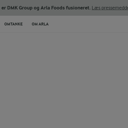
ni er DMK Group og Arla Foods fusioneret.
Læs pressemedde
OMTANKE
OM ARLA