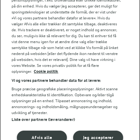
personoplysninger, f.eks. browserdata eller unikke identifikatorer,
FILTRE
på din enhed. Hvis du vælger Jeg accepterer, gør det muligt for
sporingsteknologier at understøtte de formål, der er vist under
»Vi og vores partnere behandler datafor at levere«. Hvis du
vælger Afvis alle eller trækker dit samtykke tilbage, deaktiveres
de. Hvis trackere er deaktiveret, er noget indhold og annoncer,
du ser, muligvis ikke så relevant for dig. Du kan til enhver tid få
vist denne menu igen for at ændre dine valg eller trække
Se alle vores opskrifter
samtykke tilbage når som helst ved at klikke Vis formål på linket
nederst på websiden [eller det flydende ikon nederst til venstre
på websiden, hvis det er relevant]. Dine valg vil have virkning i
Popularitet
vores Website. Se vores privatliv politik for at få flere
oplysninger.
Cookie politik
Vi og vores partnere behandler data for at levere:
Bruge præcise geografiske placeringsoplysninger. Aktivt scanne
enhedskarakteristika til identifikation. Opbevare og/eller tilgå
oplysninger på en enhed. Tilpasset annoncering og indhold,
annoncerings- og indholdsmåling, målgruppeundersøgelser og
udvikling af tjenester.
Liste over partnere (leverandører)
Afvis alle
Jeg accepterer