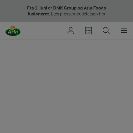
Fra 1. juni er DMK Group og Arla Foods
fusioneret.
Læs pressemeddelelsen her