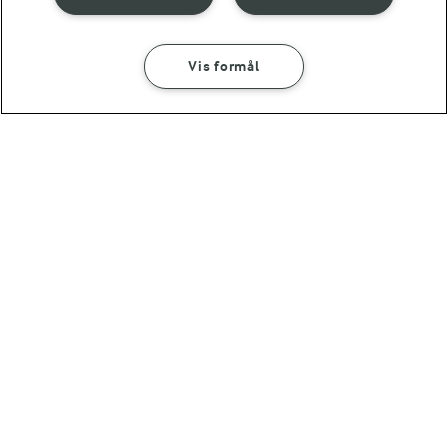
30 MIN
Vis formål
Sommerburger med
jordbærsalsa
(25)
OMTANKE
ANDELSSELSKABET