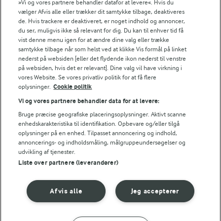
»Vi og vores partnere behandler datafor at levere«. Hvis du
vælger Afvis alle eller trækker dit samtykke tilbage, deaktiveres
Popularitet
de. Hvis trackere er deaktiveret, er noget indhold og annoncer,
du ser, muligvis ikke så relevant for dig. Du kan til enhver tid få
vist denne menu igen for at ændre dine valg eller trække
samtykke tilbage når som helst ved at klikke Vis formål på linket
nederst på websiden [eller det flydende ikon nederst til venstre
på websiden, hvis det er relevant]. Dine valg vil have virkning i
vores Website. Se vores privatliv politik for at få flere
oplysninger.
Cookie politik
Vi og vores partnere behandler data for at levere:
Bruge præcise geografiske placeringsoplysninger. Aktivt scanne
enhedskarakteristika til identifikation. Opbevare og/eller tilgå
oplysninger på en enhed. Tilpasset annoncering og indhold,
annoncerings- og indholdsmåling, målgruppeundersøgelser og
udvikling af tjenester.
Liste over partnere (leverandører)
10 TIMER
7 TIMER 30 MIN
Bagt cheesecake med
Citronmousse
vanilje og
dessert
Afvis alle
Jeg accepterer
passionfrugt
(18)
(145)