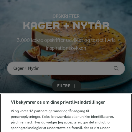
OPSKRIFTER
KAGER + NYTÅR
3.000 lækre opskrifter udviklet og testet i Arla
Inspirationskøkken
Søg på kategori
Indtast søgeord for at søge
FILTRE
Vi bekymrer os om dine privatlivsindstillinger
Vi og vores
12
partnere gemmer og får adgang til
personoplysninger, f.eks. browserdata eller unikke identifikatorer,
Se alle vores opskrifter
på din enhed. Hvis du vælger Jeg accepterer, gør det muligt for
sporingsteknologier at understøtte de formål, der er vist under