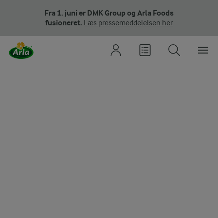
Fra 1. juni er DMK Group og Arla Foods
fusioneret.
Læs pressemeddelelsen her