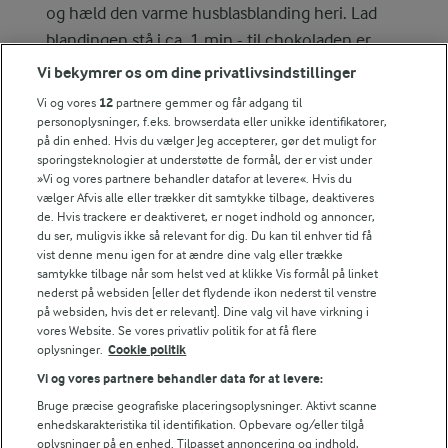
og hæld den varme husblasblanding heri. Lad
blandingen stå i ca. 1 min - til chokoladen er
smeltet.
Vi bekymrer os om dine privatlivsindstillinger
Vi og vores
12
partnere gemmer og får adgang til
Hold litermålet skråt og før en stavblender
personoplysninger, f.eks. browserdata eller unikke identifikatorer,
langsomt ned i blandingen. Blend glazen til den er
på din enhed. Hvis du vælger Jeg accepterer, gør det muligt for
sporingsteknologier at understøtte de formål, der er vist under
helt jævn - hold stavblenderen nede i glazen hele
»Vi og vores partnere behandler datafor at levere«. Hvis du
tiden, så der ikke dannes luftbobler. Tag
vælger Afvis alle eller trækker dit samtykke tilbage, deaktiveres
stavblenderen langsomt op igen, hold stadig
de. Hvis trackere er deaktiveret, er noget indhold og annoncer,
du ser, muligvis ikke så relevant for dig. Du kan til enhver tid få
litermålet skråt.
vist denne menu igen for at ændre dine valg eller trække
samtykke tilbage når som helst ved at klikke Vis formål på linket
Bank litermålet ned i bordpladen et par gange for at
nederst på websiden [eller det flydende ikon nederst til venstre
på websiden, hvis det er relevant]. Dine valg vil have virkning i
få eventuelle luftbobler op til overfladen og fjern
vores Website. Se vores privatliv politik for at få flere
luftboblerne med en ske. Hæld glazen gennem en
oplysninger.
Cookie politik
finmasket sigte over i en kande eller beholder med
Vi og vores partnere behandler data for at levere:
hældetud. Fjern igen eventuelle luftbobler med en
Bruge præcise geografiske placeringsoplysninger. Aktivt scanne
ske.
enhedskarakteristika til identifikation. Opbevare og/eller tilgå
oplysninger på en enhed. Tilpasset annoncering og indhold,