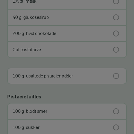
1¾ dl
mælk
40 g
glukosesirup
200 g
hvid chokolade
Gul pastafarve
100 g
usaltede pistacienødder
Pistacietuilles
100 g
blødt smør
100 g
sukker