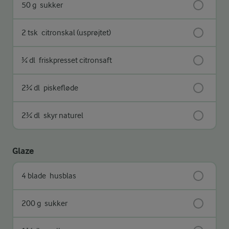
50 g
sukker
2 tsk
citronskal (usprøjtet)
¾ dl
friskpresset citronsaft
2¾ dl
piskefløde
2¾ dl
skyr naturel
Glaze
4 blade
husblas
200 g
sukker