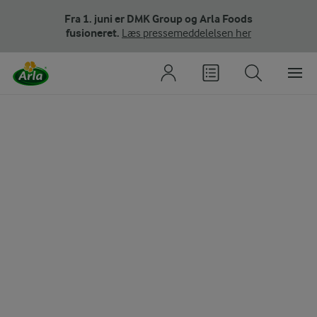
Fra 1. juni er DMK Group og Arla Foods
fusioneret.
Læs pressemeddelelsen her