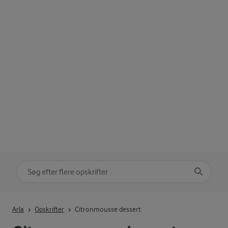
Søg på kategori
Indtast søgeord for at søge
Arla
Opskrifter
Citronmousse dessert