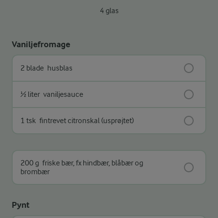
4 glas
Vaniljefromage
2 blade
husblas
½ liter
vaniljesauce
1 tsk
fintrevet citronskal (usprøjtet)
200 g
friske bær, fx hindbær, blåbær og
brombær
Pynt