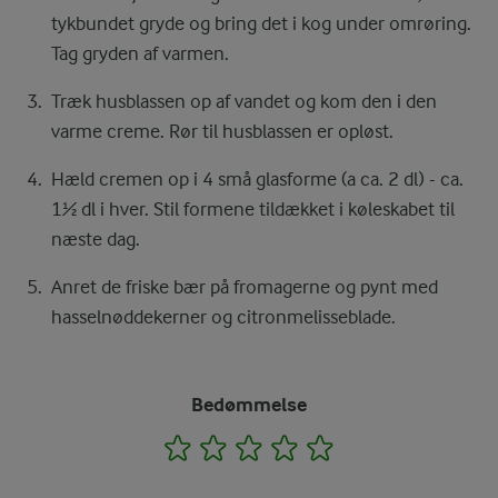
tykbundet gryde og bring det i kog under omrøring.
Tag gryden af varmen.
Træk husblassen op af vandet og kom den i den
varme creme. Rør til husblassen er opløst.
Hæld cremen op i 4 små glasforme (a ca. 2 dl) - ca.
1½ dl i hver. Stil formene tildækket i køleskabet til
næste dag.
Anret de friske bær på fromagerne og pynt med
hasselnøddekerner og citronmelisseblade.
Bedømmelse
1
2
3
4
5