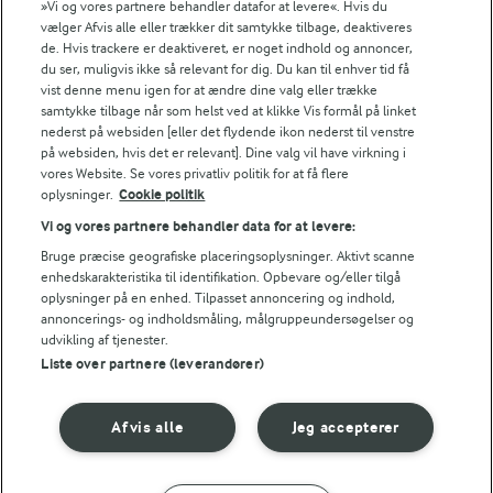
»Vi og vores partnere behandler datafor at levere«. Hvis du
vælger Afvis alle eller trækker dit samtykke tilbage, deaktiveres
de. Hvis trackere er deaktiveret, er noget indhold og annoncer,
1 g
Fiber:
du ser, muligvis ikke så relevant for dig. Du kan til enhver tid få
vist denne menu igen for at ændre dine valg eller trække
3 g
Protein:
samtykke tilbage når som helst ved at klikke Vis formål på linket
nederst på websiden [eller det flydende ikon nederst til venstre
på websiden, hvis det er relevant]. Dine valg vil have virkning i
7,3 g
Fedt:
vores Website. Se vores privatliv politik for at få flere
oplysninger.
Cookie politik
14,6 g
Kulhydrat:
Vi og vores partnere behandler data for at levere:
Bruge præcise geografiske placeringsoplysninger. Aktivt scanne
enhedskarakteristika til identifikation. Opbevare og/eller tilgå
oplysninger på en enhed. Tilpasset annoncering og indhold,
annoncerings- og indholdsmåling, målgruppeundersøgelser og
udvikling af tjenester.
Liste over partnere (leverandører)
3 TIMER 25 MIN
Afvis alle
Jeg accepterer
Romfromage
(38)