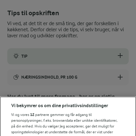
Tips til opskriften
Vi ved, at det tit er de små ting, der gør forskellen i
køkkenet. Derfor deler vi de tips, vi selv bruger, når vi
laver mad og udvikler opskrifter.
TIP
Fromagerne kan også vendes ud og serveres på tallerkener. Lø
NÆRINGSINDHOLD, PR 100 G
Energiindhold:
Har du lyst til mere fromage - her er en rigtig
klassiker!
569 kJ / 136 kcal
Vi bekymrer os om dine privatlivsindstillinger
Vi og vores
12
partnere gemmer og får adgang til
Energifordeling
personoplysninger, f.eks. browserdata eller unikke identifikatorer,
på din enhed. Hvis du vælger Jeg accepterer, gør det muligt for
sporingsteknologier at understøtte de formål, der er vist under
ENERGI PR 100 G