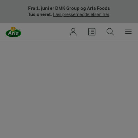
Fra 1. juni er DMK Group og Arla Foods
fusioneret.
Læs pressemeddelelsen her