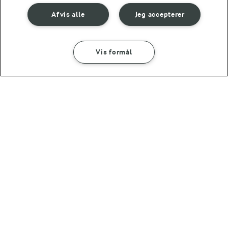
Afvis alle
Jeg accepterer
Vis formål
30 MIN
Kalkungryde med
timian og ris
(65)
OMTANKE
ANDELSSELSKABET