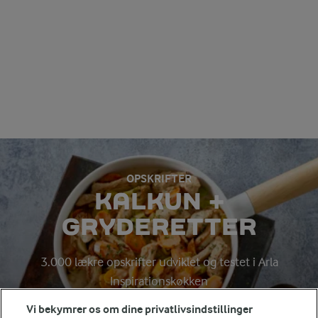
OPSKRIFTER
KALKUN +
GRYDERETTER
3.000 lækre opskrifter udviklet og testet i Arla
Inspirationskøkken
Vi bekymrer os om dine privatlivsindstillinger