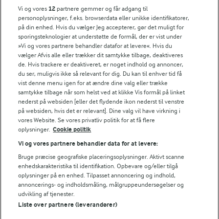
Vi og vores
12
partnere gemmer og får adgang til
Søg på kategori
personoplysninger, f.eks. browserdata eller unikke identifikatorer,
Indtast søgeord for at søge
på din enhed. Hvis du vælger Jeg accepterer, gør det muligt for
sporingsteknologier at understøtte de formål, der er vist under
FILTRE
»Vi og vores partnere behandler datafor at levere«. Hvis du
vælger Afvis alle eller trækker dit samtykke tilbage, deaktiveres
de. Hvis trackere er deaktiveret, er noget indhold og annoncer,
du ser, muligvis ikke så relevant for dig. Du kan til enhver tid få
vist denne menu igen for at ændre dine valg eller trække
samtykke tilbage når som helst ved at klikke Vis formål på linket
Se alle vores opskrifter
nederst på websiden [eller det flydende ikon nederst til venstre
på websiden, hvis det er relevant]. Dine valg vil have virkning i
vores Website. Se vores privatliv politik for at få flere
Popularitet
oplysninger.
Cookie politik
Vi og vores partnere behandler data for at levere:
Bruge præcise geografiske placeringsoplysninger. Aktivt scanne
enhedskarakteristika til identifikation. Opbevare og/eller tilgå
oplysninger på en enhed. Tilpasset annoncering og indhold,
annoncerings- og indholdsmåling, målgruppeundersøgelser og
udvikling af tjenester.
Liste over partnere (leverandører)