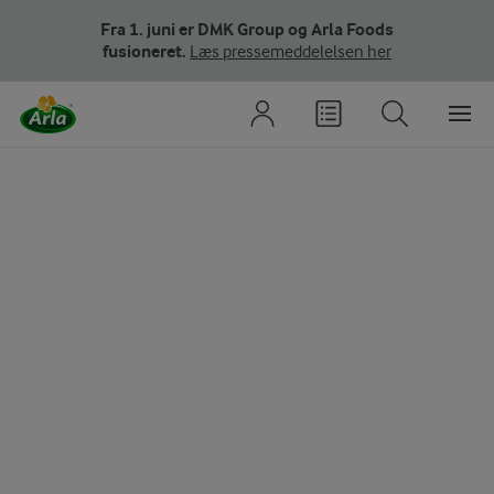
Fra 1. juni er DMK Group og Arla Foods
fusioneret.
Læs pressemeddelelsen her