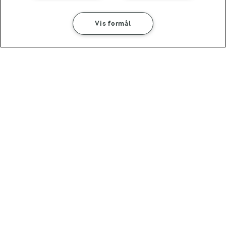
Vis formål
2 TIMER
Kebabpizza
(8)
OMTANKE
ANDELSSELSKABET