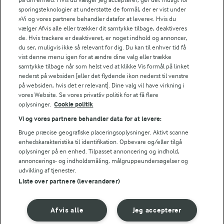
FILTRE
sporingsteknologier at understøtte de formål, der er vist under
»Vi og vores partnere behandler datafor at levere«. Hvis du
vælger Afvis alle eller trækker dit samtykke tilbage, deaktiveres
de. Hvis trackere er deaktiveret, er noget indhold og annoncer,
du ser, muligvis ikke så relevant for dig. Du kan til enhver tid få
vist denne menu igen for at ændre dine valg eller trække
Se alle vores opskrifter
samtykke tilbage når som helst ved at klikke Vis formål på linket
nederst på websiden [eller det flydende ikon nederst til venstre
på websiden, hvis det er relevant]. Dine valg vil have virkning i
Popularitet
vores Website. Se vores privatliv politik for at få flere
oplysninger.
Cookie politik
Vi og vores partnere behandler data for at levere:
Bruge præcise geografiske placeringsoplysninger. Aktivt scanne
enhedskarakteristika til identifikation. Opbevare og/eller tilgå
oplysninger på en enhed. Tilpasset annoncering og indhold,
annoncerings- og indholdsmåling, målgruppeundersøgelser og
udvikling af tjenester.
Liste over partnere (leverandører)
Afvis alle
Jeg accepterer