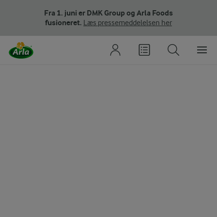
Fra 1. juni er DMK Group og Arla Foods
fusioneret.
Læs pressemeddelelsen her