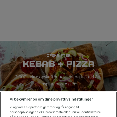
OPSKRIFTER
KEBAB + PIZZA
3.000 lækre opskrifter udviklet og testet i Arla
Inspirationskøkken
Vi bekymrer os om dine privatlivsindstillinger
Søg på kategori
Vi og vores
12
partnere gemmer og får adgang til
Indtast søgeord for at søge
personoplysninger, f.eks. browserdata eller unikke identifikatorer,
på din enhed. Hvis du vælger Jeg accepterer, gør det muligt for