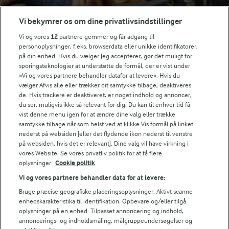
Vi bekymrer os om dine privatlivsindstillinger
Vi og vores
12
partnere gemmer og får adgang til
personoplysninger, f.eks. browserdata eller unikke identifikatorer,
Se alle vores opskrifter
på din enhed. Hvis du vælger Jeg accepterer, gør det muligt for
sporingsteknologier at understøtte de formål, der er vist under
»Vi og vores partnere behandler datafor at levere«. Hvis du
Popularitet
vælger Afvis alle eller trækker dit samtykke tilbage, deaktiveres
de. Hvis trackere er deaktiveret, er noget indhold og annoncer,
du ser, muligvis ikke så relevant for dig. Du kan til enhver tid få
vist denne menu igen for at ændre dine valg eller trække
samtykke tilbage når som helst ved at klikke Vis formål på linket
nederst på websiden [eller det flydende ikon nederst til venstre
på websiden, hvis det er relevant]. Dine valg vil have virkning i
vores Website. Se vores privatliv politik for at få flere
oplysninger.
Cookie politik
Vi og vores partnere behandler data for at levere:
Bruge præcise geografiske placeringsoplysninger. Aktivt scanne
enhedskarakteristika til identifikation. Opbevare og/eller tilgå
oplysninger på en enhed. Tilpasset annoncering og indhold,
annoncerings- og indholdsmåling, målgruppeundersøgelser og