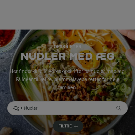
OPSKRIFTER
NUDLER MED ÆG
Her finder du alle vores opskrifter på nudler med æg.
Få idéer til lækre, hjemmelavede retter for hele
familien.
Søg på kategori
Indtast søgeord for at søge
FILTRE