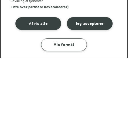
udvikling af tjenester.
45 MIN
45 MIN
Liste over partnere (leverandører)
Cremet ramen
Beef ramen
(32)
(26)
Afvis alle
Jeg accepterer
RELATEREDE KATEGORIER
Vis formål
OPSKRIFTER MED ÆG
NUDLER
NUDELSALATER
NUDLER MED REJER
Se mere