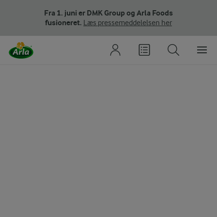
Fra 1. juni er DMK Group og Arla Foods
fusioneret.
Læs pressemeddelelsen her