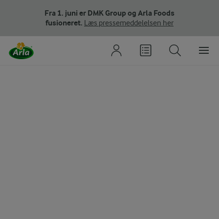
Fra 1. juni er DMK Group og Arla Foods
fusioneret.
Læs pressemeddelelsen her