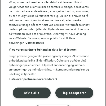
Se alle vores opskrifter
»Vi og vores partnere behandler datafor at levere«. Hvis du
vælger Afvis alle eller trækker dit samtykke tilbage, deaktiveres
de. Hvis trackere er deaktiveret, er noget indhold og annoncer,
Popularitet
du ser, muligvis ikke så relevant for dig. Du kan til enhver tid få
vist denne menu igen for at ændre dine valg eller trække
samtykke tilbage når som helst ved at klikke Vis formål på linket
nederst på websiden [eller det flydende ikon nederst til venstre
på websiden, hvis det er relevant]. Dine valg vil have virkning i
vores Website. Se vores privatliv politik for at få flere
oplysninger.
Cookie politik
Vi og vores partnere behandler data for at levere:
Bruge præcise geografiske placeringsoplysninger. Aktivt scanne
enhedskarakteristika til identifikation. Opbevare og/eller tilgå
oplysninger på en enhed. Tilpasset annoncering og indhold,
annoncerings- og indholdsmåling, målgruppeundersøgelser og
udvikling af tjenester.
Liste over partnere (leverandører)
3 TIMER 55 MIN
Afvis alle
Jeg accepterer
Svensk
chokoladekage med
kaffe og ganache