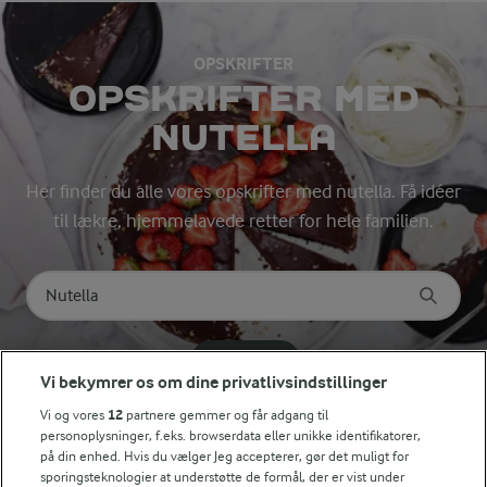
OPSKRIFTER
OPSKRIFTER MED
NUTELLA
Her finder du alle vores opskrifter med nutella. Få idéer
til lækre, hjemmelavede retter for hele familien.
Søg på kategori
Indtast søgeord for at søge
FILTRE
Vi bekymrer os om dine privatlivsindstillinger
Vi og vores
12
partnere gemmer og får adgang til
personoplysninger, f.eks. browserdata eller unikke identifikatorer,
på din enhed. Hvis du vælger Jeg accepterer, gør det muligt for
sporingsteknologier at understøtte de formål, der er vist under