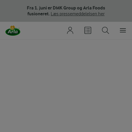
Fra 1. juni er DMK Group og Arla Foods
fusioneret.
Læs pressemeddelelsen her