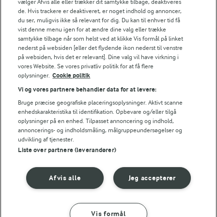
vælger Afvis alle eller trækker dit samtykke tilbage, deaktiveres
Popularitet
de. Hvis trackere er deaktiveret, er noget indhold og annoncer,
du ser, muligvis ikke så relevant for dig. Du kan til enhver tid få
vist denne menu igen for at ændre dine valg eller trække
samtykke tilbage når som helst ved at klikke Vis formål på linket
nederst på websiden [eller det flydende ikon nederst til venstre
på websiden, hvis det er relevant]. Dine valg vil have virkning i
vores Website. Se vores privatliv politik for at få flere
oplysninger.
Cookie politik
Vi og vores partnere behandler data for at levere:
Bruge præcise geografiske placeringsoplysninger. Aktivt scanne
enhedskarakteristika til identifikation. Opbevare og/eller tilgå
oplysninger på en enhed. Tilpasset annoncering og indhold,
annoncerings- og indholdsmåling, målgruppeundersøgelser og
udvikling af tjenester.
Liste over partnere (leverandører)
30 MIN
30 MIN
Stenbiderrogn på
Spinatvafler med
smørristet rugbrød
stenbiderrogn
Afvis alle
Jeg accepterer
(40)
(55)
Vis formål