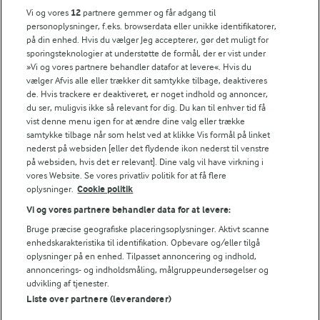
Vi og vores
12
partnere gemmer og får adgang til
Søg på kategori
personoplysninger, f.eks. browserdata eller unikke identifikatorer,
Indtast søgeord for at søge
på din enhed. Hvis du vælger Jeg accepterer, gør det muligt for
sporingsteknologier at understøtte de formål, der er vist under
FILTRE
»Vi og vores partnere behandler datafor at levere«. Hvis du
vælger Afvis alle eller trækker dit samtykke tilbage, deaktiveres
de. Hvis trackere er deaktiveret, er noget indhold og annoncer,
du ser, muligvis ikke så relevant for dig. Du kan til enhver tid få
vist denne menu igen for at ændre dine valg eller trække
samtykke tilbage når som helst ved at klikke Vis formål på linket
Se alle vores opskrifter
nederst på websiden [eller det flydende ikon nederst til venstre
på websiden, hvis det er relevant]. Dine valg vil have virkning i
vores Website. Se vores privatliv politik for at få flere
Popularitet
oplysninger.
Cookie politik
Vi og vores partnere behandler data for at levere:
Bruge præcise geografiske placeringsoplysninger. Aktivt scanne
enhedskarakteristika til identifikation. Opbevare og/eller tilgå
oplysninger på en enhed. Tilpasset annoncering og indhold,
annoncerings- og indholdsmåling, målgruppeundersøgelser og
udvikling af tjenester.
Liste over partnere (leverandører)