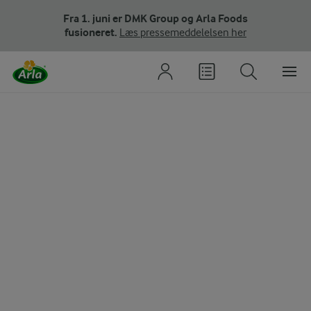
Fra 1. juni er DMK Group og Arla Foods
fusioneret.
Læs pressemeddelelsen her