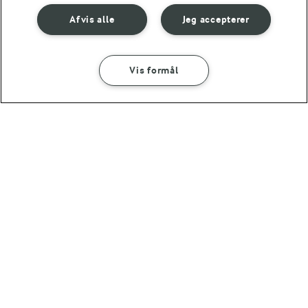
Afvis alle
Jeg accepterer
Vis formål
15 MIN
Syltede rødløg med
tranebær
(8)
OMTANKE
ANDELSSELSKABET