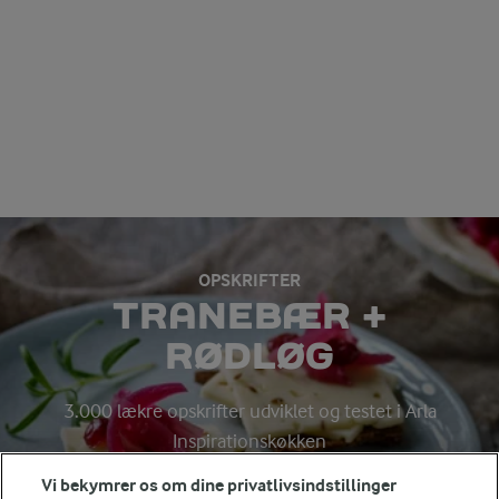
OPSKRIFTER
TRANEBÆR +
RØDLØG
3.000 lækre opskrifter udviklet og testet i Arla
Inspirationskøkken
Vi bekymrer os om dine privatlivsindstillinger