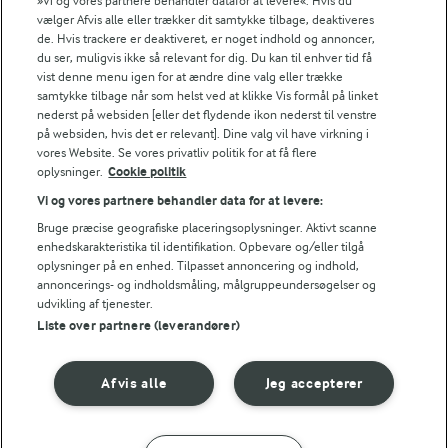
Se alle vores opskrifter
»Vi og vores partnere behandler datafor at levere«. Hvis du
vælger Afvis alle eller trækker dit samtykke tilbage, deaktiveres
de. Hvis trackere er deaktiveret, er noget indhold og annoncer,
du ser, muligvis ikke så relevant for dig. Du kan til enhver tid få
Popularitet
vist denne menu igen for at ændre dine valg eller trække
samtykke tilbage når som helst ved at klikke Vis formål på linket
nederst på websiden [eller det flydende ikon nederst til venstre
på websiden, hvis det er relevant]. Dine valg vil have virkning i
vores Website. Se vores privatliv politik for at få flere
oplysninger.
Cookie politik
Vi og vores partnere behandler data for at levere:
Bruge præcise geografiske placeringsoplysninger. Aktivt scanne
enhedskarakteristika til identifikation. Opbevare og/eller tilgå
oplysninger på en enhed. Tilpasset annoncering og indhold,
annoncerings- og indholdsmåling, målgruppeundersøgelser og
udvikling af tjenester.
Liste over partnere (leverandører)
1 TIME 30 MIN
Afvis alle
Jeg accepterer
Chokoladeboller
Saftige
rugbrødsboller med
(278)
chokolade