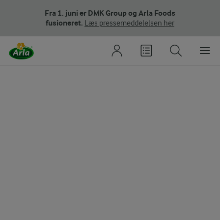
Fra 1. juni er DMK Group og Arla Foods
fusioneret.
Læs pressemeddelelsen her