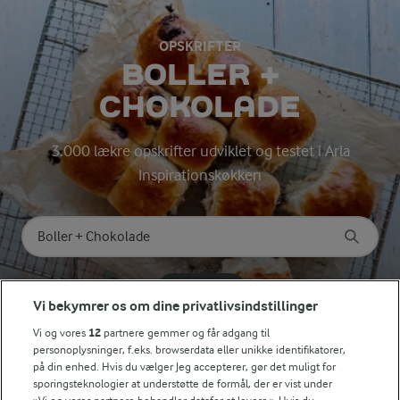
OPSKRIFTER
BOLLER +
CHOKOLADE
3.000 lækre opskrifter udviklet og testet i Arla
Inspirationskøkken
Søg på kategori
Indtast søgeord for at søge
FILTRE
Vi bekymrer os om dine privatlivsindstillinger
Vi og vores
12
partnere gemmer og får adgang til
personoplysninger, f.eks. browserdata eller unikke identifikatorer,
på din enhed. Hvis du vælger Jeg accepterer, gør det muligt for
sporingsteknologier at understøtte de formål, der er vist under