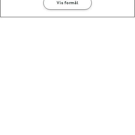
Vis formål
(144)
30 MIN
1 TIME 15 MIN
Kakaoscones
Julegrødsboller
(1)
(8)