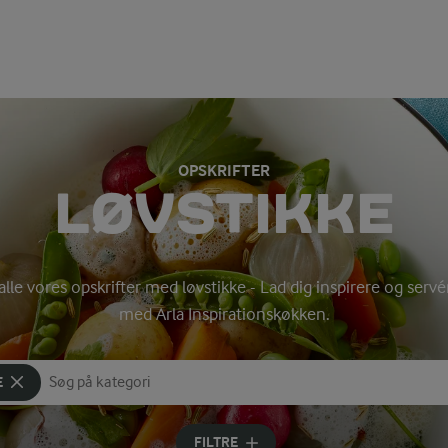
OPSKRIFTER
LØVSTIKKE
 alle vores opskrifter med løvstikke - Lad dig inspirere og se
med Arla Inspirationskøkken.
E
Søg på kategori
Indtast søgeord for at søge
FILTRE