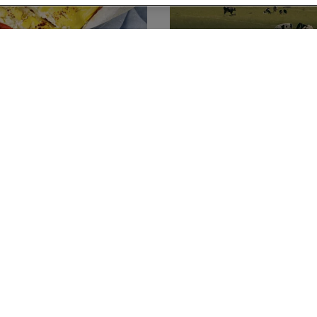
erede cannelloni
vstikke
(4)