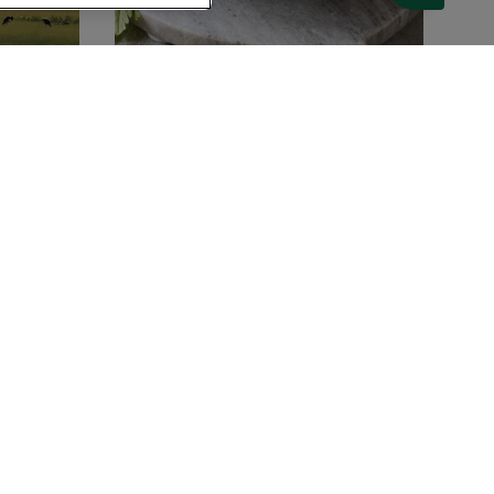
30 MIN
Spaghetti med agurk,
chili, løvstikke og hvidløg
(16)