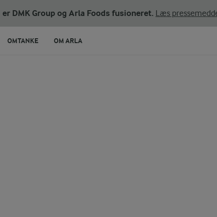
ni er DMK Group og Arla Foods fusioneret.
Læs pressemedde
OMTANKE
OM ARLA