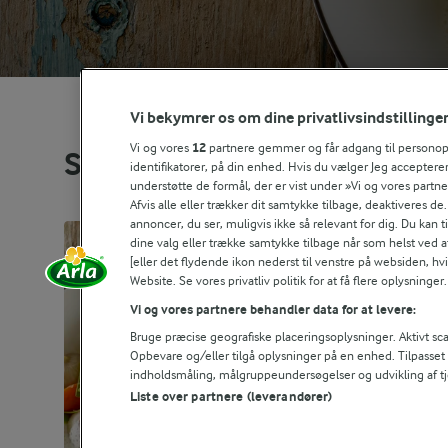
Vi bekymrer os om dine privatlivsindstillinge
Vi og vores
12
partnere gemmer og får adgang til personoply
Se alle vores opskrifter
identifikatorer, på din enhed. Hvis du vælger Jeg accepterer
understøtte de formål, der er vist under »Vi og vores partn
Afvis alle eller trækker dit samtykke tilbage, deaktiveres de
annoncer, du ser, muligvis ikke så relevant for dig. Du kan 
dine valg eller trække samtykke tilbage når som helst ved a
[eller det flydende ikon nederst til venstre på websiden, hvis
Website. Se vores privatliv politik for at få flere oplysninger.
Vi og vores partnere behandler data for at levere:
Bruge præcise geografiske placeringsoplysninger. Aktivt scan
Opbevare og/eller tilgå oplysninger på en enhed. Tilpasse
indholdsmåling, målgruppeundersøgelser og udvikling af tj
Liste over partnere (leverandører)