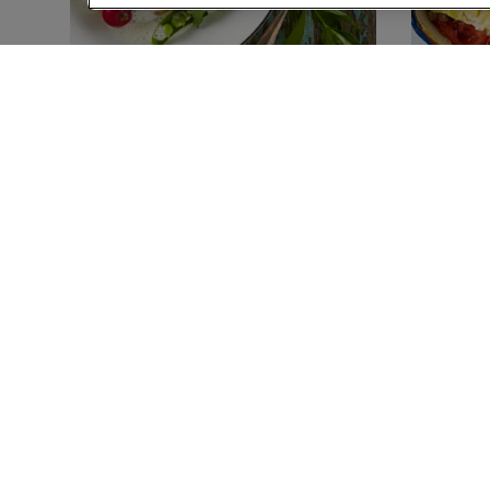
45 MIN
1 TIME
Grøntsagsfrikassé med
Gratin
sprøde fennikelfrø
med lø
(4)