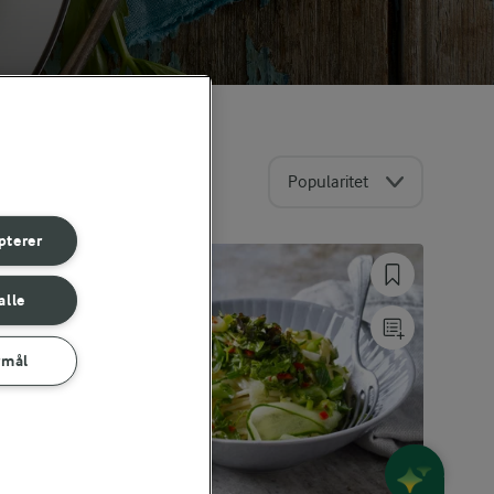
Popularitet
pterer
alle
rmål