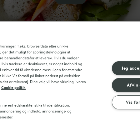
r
sninger, f.eks. browserdata eller unikke
, gør det muligt for sporingsteknologier at
ere behandler datafor at levere«. Hvis du vælger
. Hvis trackere er deaktiveret, er noget indhold og
Jeg acce
til enhver tid få vist denne menu igen for at ændre
t klikke Vis formål på linket nederst på websiden
 det er relevant]. Dine valg vil have virkning i vores
Afvis 
Cookie politik
Vis fo
ne enhedskarakteristika til identifikation.
t annoncering og indhold, annoncerings- og
enester.