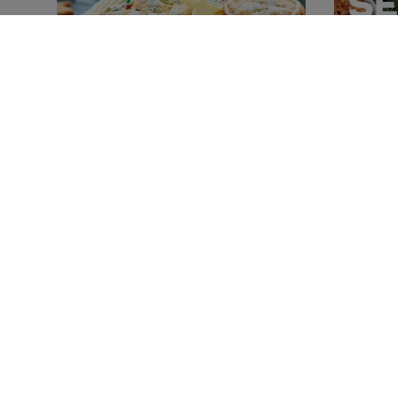
2 TIMER 20 MIN
Julelagkage med
vaniljefrosting
(134)