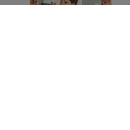
MAD GIVER LÆRING TIL LIVET
Kan det at dufte og
smage lære os noget?