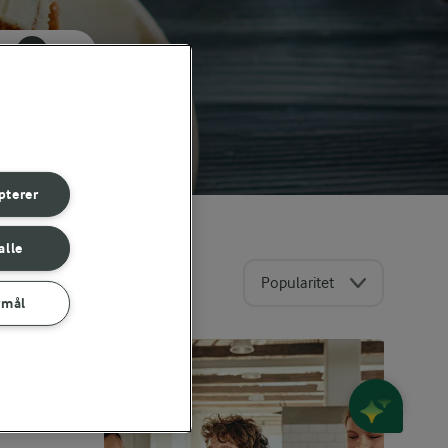
pterer
alle
Popularitet
rmål