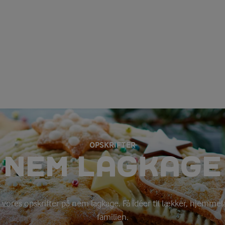
OPSKRIFTER
NEM LAGKAGE
e vores opskrifter på nem lagkage. Få idéer til lækker, hjemmel
familien.