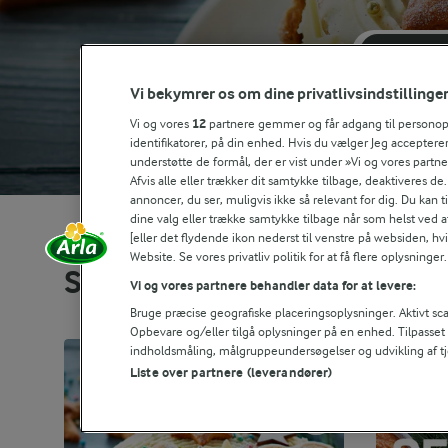
LAGKAGER
Vi bekymrer os om dine privatlivsindstillinge
Vi og vores
12
partnere gemmer og får adgang til personoply
identifikatorer, på din enhed. Hvis du vælger Jeg accepterer
understøtte de formål, der er vist under »Vi og vores partn
Afvis alle eller trækker dit samtykke tilbage, deaktiveres de
annoncer, du ser, muligvis ikke så relevant for dig. Du kan 
dine valg eller trække samtykke tilbage når som helst ved a
[eller det flydende ikon nederst til venstre på websiden, hvis
Website. Se vores privatliv politik for at få flere oplysninger.
Se alle vores opskrifter
Vi og vores partnere behandler data for at levere:
Bruge præcise geografiske placeringsoplysninger. Aktivt scan
Opbevare og/eller tilgå oplysninger på en enhed. Tilpasse
indholdsmåling, målgruppeundersøgelser og udvikling af tj
Liste over partnere (leverandører)