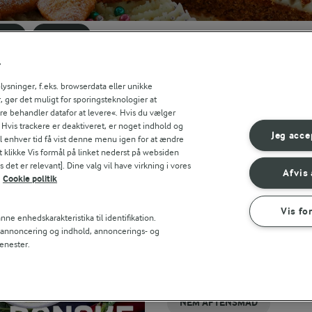
NEM
Søg på kategori
r
Indtast søgeord for at søge
FILTRE
sninger, f.eks. browserdata eller unikke
, gør det muligt for sporingsteknologier at
ere behandler datafor at levere«. Hvis du vælger
. Hvis trackere er deaktiveret, er noget indhold og
Jeg acce
til enhver tid få vist denne menu igen for at ændre
t klikke Vis formål på linket nederst på websiden
 det er relevant]. Dine valg vil have virkning i vores
Afvis 
Cookie politik
Vis fo
ne enhedskarakteristika til identifikation.
t annoncering og indhold, annoncerings- og
RELATEREDE KATEGORIER
enester.
NEM
FEST
LAGKAGE
NEM
NEMME
PICNIC
NEMME KAGER TIL BØRN
AFTENSMAD
LAGKAGER
MED BÆR
MAD TIL
SNACKS
MED
GÆSTER
NEM AFTENSMAD
KYLLING