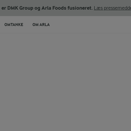
ni er DMK Group og Arla Foods fusioneret.
Læs pressemedde
OMTANKE
OM ARLA