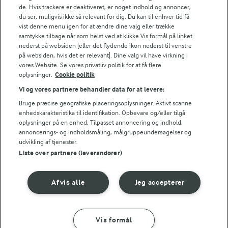
de. Hvis trackere er deaktiveret, er noget indhold og annoncer,
du ser, muligvis ikke så relevant for dig. Du kan til enhver tid få
vist denne menu igen for at ændre dine valg eller trække
samtykke tilbage når som helst ved at klikke Vis formål på linket
nederst på websiden [eller det flydende ikon nederst til venstre
på websiden, hvis det er relevant]. Dine valg vil have virkning i
vores Website. Se vores privatliv politik for at få flere
oplysninger.
Cookie politik
Vi og vores partnere behandler data for at levere:
2 TIMER
30 MIN
Bruge præcise geografiske placeringsoplysninger. Aktivt scanne
Guldlagkage med
Lagkage med
enhedskarakteristika til identifikation. Opbevare og/eller tilgå
rysteribs
frugtsalat
oplysninger på en enhed. Tilpasset annoncering og indhold,
annoncerings- og indholdsmåling, målgruppeundersøgelser og
(36)
(13)
udvikling af tjenester.
Liste over partnere (leverandører)
Afvis alle
Jeg accepterer
Vis formål