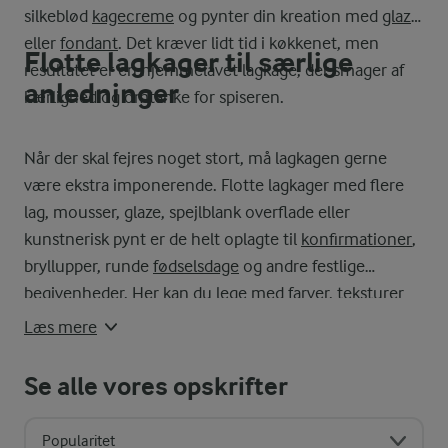
silkeblød
kagecreme
og pynter din kreation med
glaze
eller
fondant
. Det kræver lidt tid i køkkenet, men
Flotte lagkager til særlige
resultatet er en hjemmelavet lagkage, der smager af
anledninger
kærlighed og omtanke for spiseren.
Når der skal fejres noget stort, må lagkagen gerne
være ekstra imponerende. Flotte lagkager med flere
lag, mousser, glaze, spejlblank overflade eller
kunstnerisk pynt er de helt oplagte til
konfirmationer
,
bryllupper, runde
fødselsdage
og andre festlige
begivenheder. Her kan du lege med farver, teksturer
og smagskombinationer, der både overrasker og
Læs mere
begejstrer. Prøv bl.a. vores
bryllupskage i tre lag
, hvor
vaniljefromage, pistaciebunde og champagnebomber
Se alle vores opskrifter
skaber en smagsmæssig symfoni fra første bid.
Popularitet