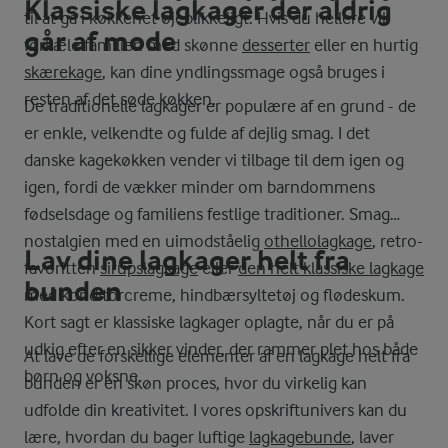
Klassiske lagkager der aldrig
til at gå i køkkenet øjeblikkeligt. Hvis du hellere vil
går af mode
forkæle familien med skønne
desserter
eller en hurtig
skærekage
, kan dine yndlingssmage også bruges i
resten af det søde køkken.
De traditionelle lagkager er populære af en grund - de
er enkle, velkendte og fulde af dejlig smag. I det
danske kagekøkken vender vi tilbage til dem igen og
igen, fordi de vækker minder om barndommens
fødselsdage og familiens festlige traditioner. Smag
nostalgien med en uimodståelig
othellolagkage
, retro-
Lav dine lagkager helt fra
favoritten
sirupslagkage
eller
den helt klassiske lagkage
bunden
med konditorcreme, hindbærsyltetøj og flødeskum.
Kort sagt er klassiske lagkager oplagte, når du er på
udkig efter en sikker vinder, der rammer plet hos både
At lave de forskellige elementer af en lagkage helt fra
børn og voksne.
bunden er en skøn proces, hvor du virkelig kan
udfolde din kreativitet. I vores opskriftunivers kan du
lære, hvordan du bager luftige
lagkagebunde
, laver