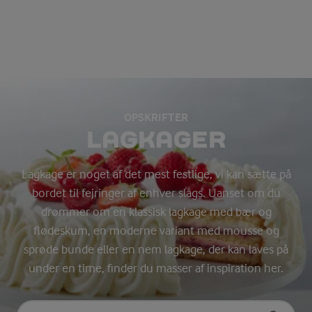
OPSKRIFTER
LAGKAGER
Lagkage er noget af det mest festlige, vi kan sætte på
bordet til fejringer af enhver slags. Uanset om du
drømmer om en klassisk lagkage med bær og
flødeskum, en moderne variant med mousse og
sprøde bunde eller en nem lagkage, der kan laves på
under en time, finder du masser af inspiration her.