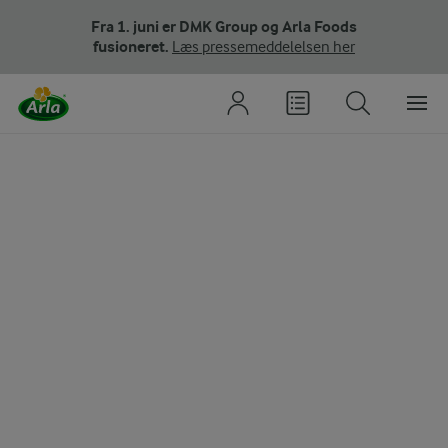
Fra 1. juni er DMK Group og Arla Foods
fusioneret.
Læs pressemeddelelsen her