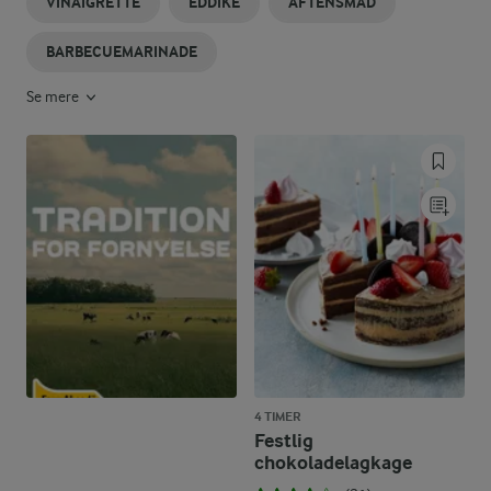
VINAIGRETTE
EDDIKE
AFTENSMAD
BARBECUEMARINADE
Se mere
4 TIMER
Festlig
chokoladelagkage