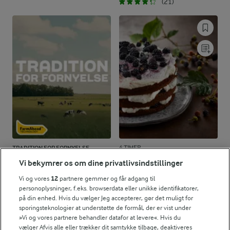
(21)
4 TIMER
TRADITION FOR FORNYELSE
Læs hvad vores
Brombærlagkage med
Vi bekymrer os om dine privatlivsindstillinger
landmænd arbejder
chokoladeflødeskum
med
Vi og vores
12
partnere gemmer og får adgang til
(48)
personoplysninger, f.eks. browserdata eller unikke identifikatorer,
på din enhed. Hvis du vælger Jeg accepterer, gør det muligt for
sporingsteknologier at understøtte de formål, der er vist under
»Vi og vores partnere behandler datafor at levere«. Hvis du
vælger Afvis alle eller trækker dit samtykke tilbage, deaktiveres