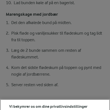
Lad bunden køle af på en bagerist.
Marengskage med jordbær
Del den afkølede bund på midten.
Pisk fløde og vaniljesukker til flødeskum og tag lidt
fra til toppen.
Læg de 2 bunde sammen om resten af
flødeskummet.
Kom det sidste flødeskum på toppen og pynt med
nogle af jordbærrene.
Server resten ved siden af.
Bedømmelse
Vi bekymrer os om dine privatlivsindstillinger