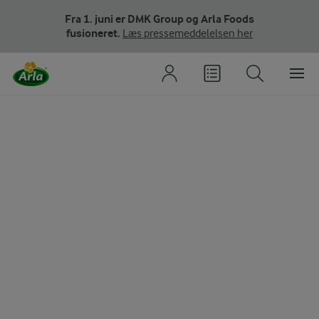
Fra 1. juni er DMK Group og Arla Foods
fusioneret.
Læs pressemeddelelsen her