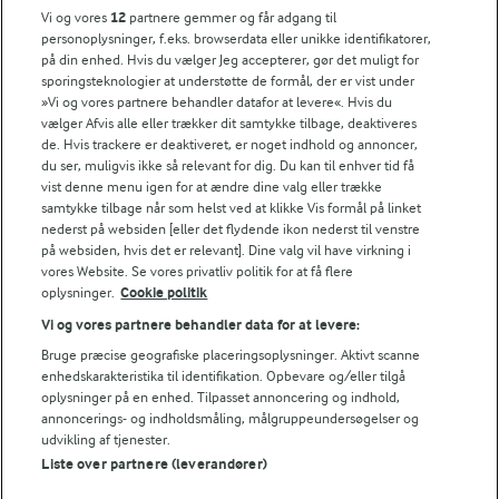
1
2
3
4
5
Vi og vores
12
partnere gemmer og får adgang til
personoplysninger, f.eks. browserdata eller unikke identifikatorer,
på din enhed. Hvis du vælger Jeg accepterer, gør det muligt for
sporingsteknologier at understøtte de formål, der er vist under
»Vi og vores partnere behandler datafor at levere«. Hvis du
NÆRINGSINDHOLD, PR 100 G
vælger Afvis alle eller trækker dit samtykke tilbage, deaktiveres
de. Hvis trackere er deaktiveret, er noget indhold og annoncer,
du ser, muligvis ikke så relevant for dig. Du kan til enhver tid få
Energiindhold:
Endnu en overdådig kage med bær og flødeskum.
vist denne menu igen for at ændre dine valg eller trække
samtykke tilbage når som helst ved at klikke Vis formål på linket
1065 kJ / 255 kcal
nederst på websiden [eller det flydende ikon nederst til venstre
på websiden, hvis det er relevant]. Dine valg vil have virkning i
Energifordeling
vores Website. Se vores privatliv politik for at få flere
oplysninger.
Cookie politik
ENERGI PR 100 G
Vi og vores partnere behandler data for at levere:
Bruge præcise geografiske placeringsoplysninger. Aktivt scanne
enhedskarakteristika til identifikation. Opbevare og/eller tilgå
1,7 g
Fiber:
oplysninger på en enhed. Tilpasset annoncering og indhold,
annoncerings- og indholdsmåling, målgruppeundersøgelser og
3,9 g
Protein:
udvikling af tjenester.
Liste over partnere (leverandører)
14,4 g
Fedt: