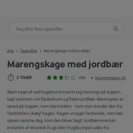
Søg på kategori
Indtast søgeord for at søge
Arla
Opskrifter
Marengskage med jordbær
Marengskage med jordbær
2 TIMER
(90)
Kommentarer (4)
•
Skøn kage af sød kagebund med et lag marengs på toppen,
lagt sammen om flødeskum og friske jordbær. Marengsen er
sprød på toppen, men blød indeni - som man kender den fra
"bedstefars skæg" kagen. Kagen smager fantastisk, men bør
spises samme dag, som den bliver bagt. Jordbærrene kan
erstattes af eksotisk frugt eller frugtkompot uden for