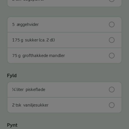
5
æggehvider
175 g
sukker (ca. 2 dl)
75 g
grofthakkede mandler
Fyld
¼ liter
piskefløde
2 tsk
vaniljesukker
Pynt