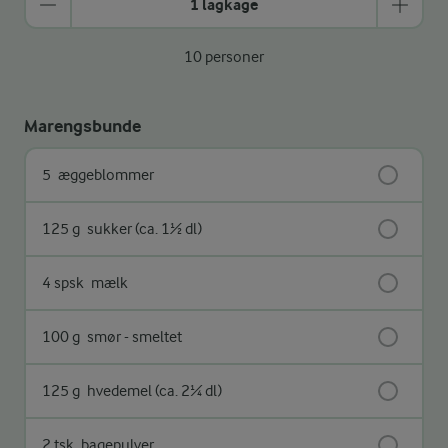
1 lagkage
10 personer
Marengsbunde
5
æggeblommer
125 g
sukker (ca. 1½ dl)
4 spsk
mælk
100 g
smør - smeltet
125 g
hvedemel (ca. 2¼ dl)
2 tsk
bagepulver