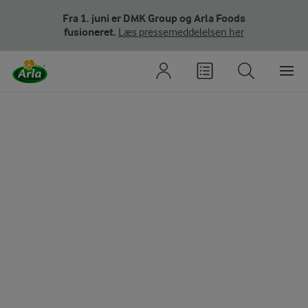
Fra 1. juni er DMK Group og Arla Foods
fusioneret.
Læs pressemeddelelsen her