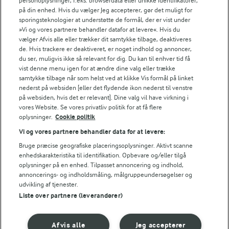
personoplysninger, f.eks. browserdata eller unikke identifikatorer,
FILTRE
på din enhed. Hvis du vælger Jeg accepterer, gør det muligt for
sporingsteknologier at understøtte de formål, der er vist under
»Vi og vores partnere behandler datafor at levere«. Hvis du
vælger Afvis alle eller trækker dit samtykke tilbage, deaktiveres
de. Hvis trackere er deaktiveret, er noget indhold og annoncer,
du ser, muligvis ikke så relevant for dig. Du kan til enhver tid få
vist denne menu igen for at ændre dine valg eller trække
Se alle vores opskrifter
samtykke tilbage når som helst ved at klikke Vis formål på linket
nederst på websiden [eller det flydende ikon nederst til venstre
på websiden, hvis det er relevant]. Dine valg vil have virkning i
Popularitet
vores Website. Se vores privatliv politik for at få flere
oplysninger.
Cookie politik
Vi og vores partnere behandler data for at levere:
Bruge præcise geografiske placeringsoplysninger. Aktivt scanne
enhedskarakteristika til identifikation. Opbevare og/eller tilgå
oplysninger på en enhed. Tilpasset annoncering og indhold,
annoncerings- og indholdsmåling, målgruppeundersøgelser og
udvikling af tjenester.
Liste over partnere (leverandører)
Afvis alle
Jeg accepterer