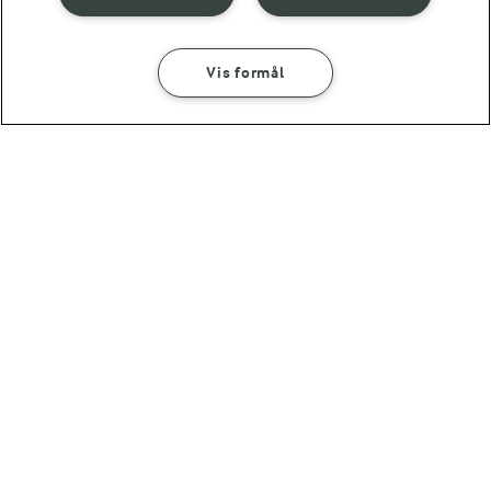
6 TIMER 20 MIN
10 TIMER
Vis formål
Rabarbermousse på
Cheesecake med
sprød kiksebund
rabarber
(181)
(62)
OMTANKE
ANDELSSELSKABET