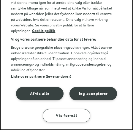
vist denne menu igen for at ændre dine valg eller trække
samtykke tilbage når som helst ved at klikke Vis formål på linket
nederst på websiden [eller det flydende ikon nederst til venstre
Se alle vores opskrifter
på websiden, hvis det er relevant]. Dine valg vil have virkning i
vores Website. Se vores privatliv politik for at få flere
oplysninger.
Cookie politik
Popularitet
Vi og vores partnere behandler data for at levere:
Bruge præcise geografiske placeringsoplysninger. Aktivt scanne
enhedskarakteristika til identifikation. Opbevare og/eller tilgå
oplysninger på en enhed. Tilpasset annoncering og indhold,
annoncerings- og indholdsmåling, målgruppeundersøgelser og
udvikling af tjenester.
Liste over partnere (leverandører)
Vi fandt desværre ingen opskrifter med
den præcise kombination,
Afvis alle
Jeg accepterer
men måske kan opskrifter, der matcher et eller
flere af kategorierne, inspirere dig.
Vis formål