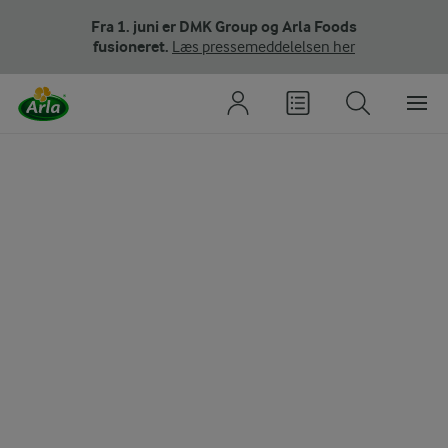
Fra 1. juni er DMK Group og Arla Foods
fusioneret.
Læs pressemeddelelsen her