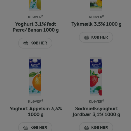
KLØVER®
KLØVER®
Yoghurt 3,1% fedt
Tykmælk 3,5% 1000 g
Pære/Banan 1000 g
KØB HER
TYKMÆLK 3,5% 10
KØB HER
YOGHURT 3,1% FEDT PÆRE/BANAN 1000 G
KLØVER®
KLØVER®
Yoghurt Appelsin 3,3%
Sødmælksyoghurt
1000 g
Jordbær 3,1% 1000 g
KØB HER
KØB HER
YOGHURT APPELSIN 3,3% 1000 G
SØDMÆLKSYOGHUR