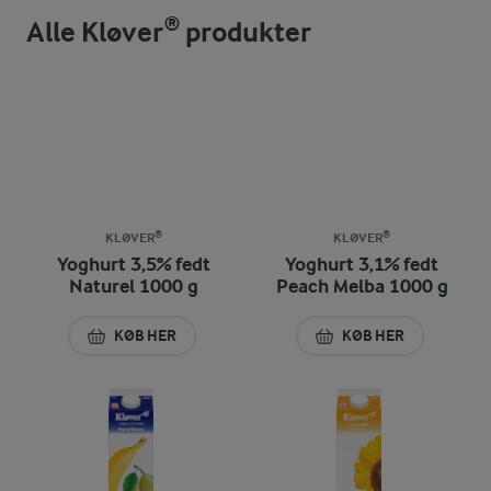
Alle Kløver® produkter
KLØVER®
KLØVER®
Yoghurt 3,5% fedt
Yoghurt 3,1% fedt
Naturel 1000 g
Peach Melba 1000 g
KØB HER
KØB HER
YOGHURT 3,5% FEDT NATUREL 1000 G
YOGHURT 3,1% FED