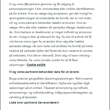
FarmAhead™ Check rapport
Vi og vores
12
partnere gemmer og får adgang til
Andelshaverinfo: Mælkepris
personoplysninger, f.eks. browserdata eller unikke identifikatorer,
på din enhed. Hvis du vælger Jeg accepterer, gør det muligt for
Fødevarestyrelsens smiley-rapporter for Arla Foods
sporingsteknologier at understøtte de formål, der er vist under
Fødevarestyrelsens smiley-rapporter for Jörd
»Vi og vores partnere behandler datafor at levere«. Hvis du
Fødevarestyrelsens smiley-rapporter for Lurpak PB
vælger Afvis alle eller trækker dit samtykke tilbage, deaktiveres
de. Hvis trackere er deaktiveret, er noget indhold og annoncer,
du ser, muligvis ikke så relevant for dig. Du kan til enhver tid få
vist denne menu igen for at ændre dine valg eller trække
samtykke tilbage når som helst ved at klikke Vis formål på linket
Følg
nederst på websiden [eller det flydende ikon nederst til venstre
på websiden, hvis det er relevant]. Dine valg vil have virkning i
vores Website. Se vores privatliv politik for at få flere
oplysninger.
Cookie politik
Vi og vores partnere behandler data for at levere:
Bruge præcise geografiske placeringsoplysninger. Aktivt scanne
enhedskarakteristika til identifikation. Opbevare og/eller tilgå
oplysninger på en enhed. Tilpasset annoncering og indhold,
© 2026 Arla Foods
annoncerings- og indholdsmåling, målgruppeundersøgelser og
Vælg en anden cookies
udvikling af tjenester.
Liste over partnere (leverandører)
Cookie politik