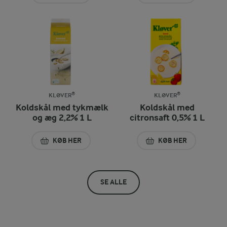
KLØVER®
KLØVER®
Koldskål med tykmælk
Koldskål med
og æg 2,2% 1 L
citronsaft 0,5% 1 L
KØB HER
KØB HER
KOLDSKÅL MED TYKMÆLK OG ÆG 2,2% 1 L
KOLDSKÅL MED CIT
SE ALLE