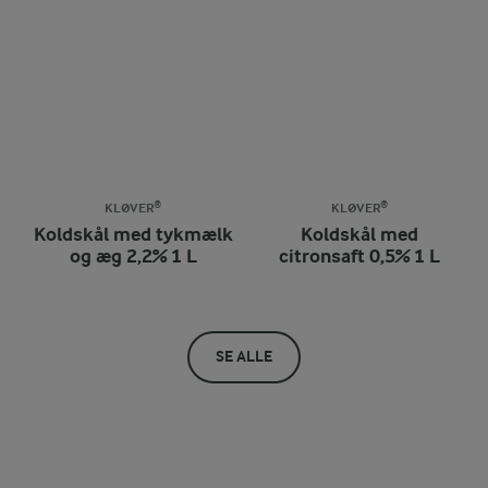
KLØVER®
KLØVER®
Koldskål med tykmælk
Koldskål med
og æg 2,2% 1 L
citronsaft 0,5% 1 L
SE ALLE