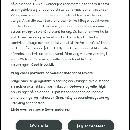
på din enhed. Hvis du vælger Jeg accepterer, gør det muligt for
Fødevarestyrelsens smiley-rapporter for Arla Foods
sporingsteknologier at understøtte de formål, der er vist under
Fødevarestyrelsens smiley-rapporter for Jörd
»Vi og vores partnere behandler datafor at levere«. Hvis du
Fødevarestyrelsens smiley-rapporter for Lurpak PB
vælger Afvis alle eller trækker dit samtykke tilbage, deaktiveres
de. Hvis trackere er deaktiveret, er noget indhold og annoncer,
du ser, muligvis ikke så relevant for dig. Du kan til enhver tid få
vist denne menu igen for at ændre dine valg eller trække
samtykke tilbage når som helst ved at klikke Vis formål på linket
Følg
nederst på websiden [eller det flydende ikon nederst til venstre
på websiden, hvis det er relevant]. Dine valg vil have virkning i
vores Website. Se vores privatliv politik for at få flere
oplysninger.
Cookie politik
Vi og vores partnere behandler data for at levere:
Bruge præcise geografiske placeringsoplysninger. Aktivt scanne
enhedskarakteristika til identifikation. Opbevare og/eller tilgå
oplysninger på en enhed. Tilpasset annoncering og indhold,
© 2026 Arla Foods
annoncerings- og indholdsmåling, målgruppeundersøgelser og
Vælg en anden cookies
udvikling af tjenester.
Liste over partnere (leverandører)
Cookie politik
Afvis alle
Jeg accepterer
Betingelser for brug