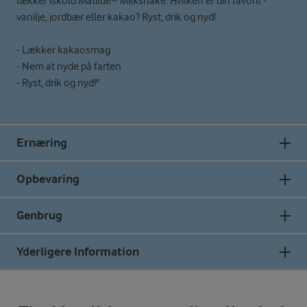
lækker iskold Matilde® Milkshake. Hvilken er din favorit -
vanilje, jordbær eller kakao? Ryst, drik og nyd!
- Lækker kakaosmag
- Nem at nyde på farten
- Ryst, drik og nyd!"
Ernæring
Opbevaring
Genbrug
Yderligere Information