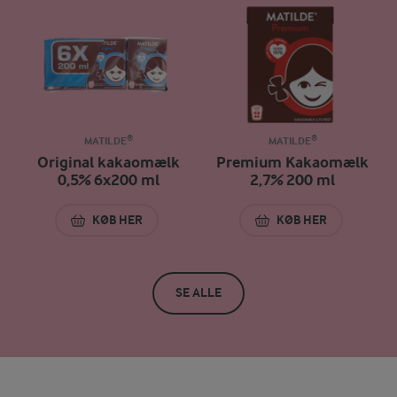
MATILDE®
MATILDE®
Original kakaomælk
Premium Kakaomælk
0,5% 6x200 ml
2,7% 200 ml
KØB HER
KØB HER
ORIGINAL KAKAOMÆLK 0,5% 6X200 ML
PREMIUM KAKAOMÆ
SE ALLE