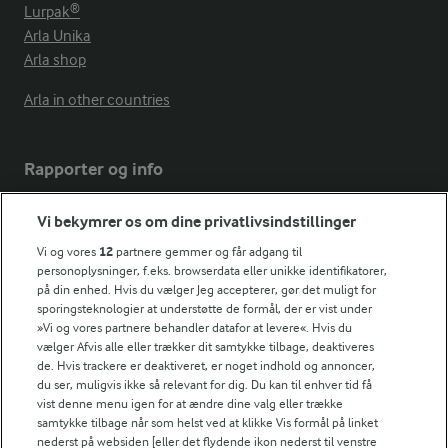
Lurpak®
Arla Unika
Arla shop
Arla in other countries
Rapporter og info
Vi bekymrer os om dine privatlivsindstillinger
Årsrapport
FarmAhead™ Check rapport
Vi og vores
12
partnere gemmer og får adgang til
personoplysninger, f.eks. browserdata eller unikke identifikatorer,
Andelshaverinfo: Mælkepris
på din enhed. Hvis du vælger Jeg accepterer, gør det muligt for
Fødevarestyrelsens smiley-rapporter for Arla Foods
sporingsteknologier at understøtte de formål, der er vist under
Fødevarestyrelsens smiley-rapporter for Jörd
»Vi og vores partnere behandler datafor at levere«. Hvis du
Fødevarestyrelsens smiley-rapporter for Lurpak PB
vælger Afvis alle eller trækker dit samtykke tilbage, deaktiveres
de. Hvis trackere er deaktiveret, er noget indhold og annoncer,
du ser, muligvis ikke så relevant for dig. Du kan til enhver tid få
vist denne menu igen for at ændre dine valg eller trække
samtykke tilbage når som helst ved at klikke Vis formål på linket
Følg
nederst på websiden [eller det flydende ikon nederst til venstre