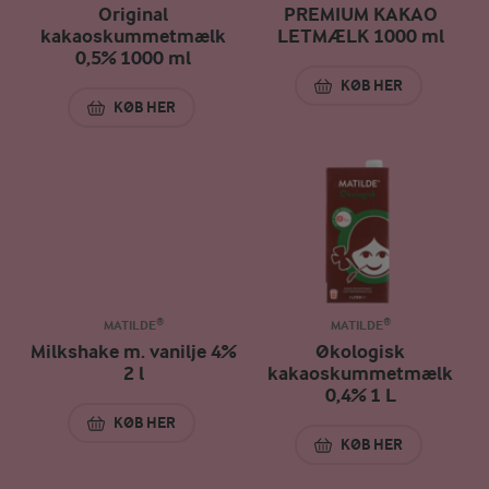
Original
PREMIUM KAKAO
kakaoskummetmælk
LETMÆLK 1000 ml
0,5% 1000 ml
KØB HER
PREMIUM KAKAO 
KØB HER
ORIGINAL KAKAOSKUMMETMÆLK 0,5% 1000 ML
MATILDE®
MATILDE®
Milkshake m. vanilje 4%
Økologisk
2 l
kakaoskummetmælk
0,4% 1 L
KØB HER
MILKSHAKE M. VANILJE 4% 2 L
KØB HER
ØKOLOGISK KAKA