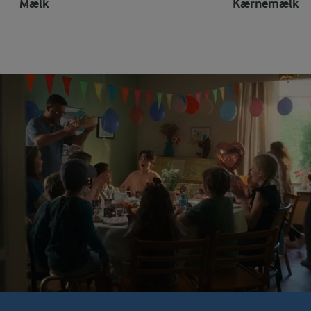
Mælk
Kærnemælk