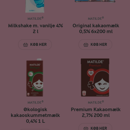
MATILDE®
MATILDE®
Milkshake m. vanilje 4%
Original kakaomælk
2 l
0,5% 6x200 ml
KØB HER
KØB HER
MILKSHAKE M. VANILJE 4% 2 L
ORIGINAL KAKAOM
MATILDE®
MATILDE®
Økologisk
Premium Kakaomælk
kakaoskummetmælk
2,7% 200 ml
0,4% 1 L
KØB HER