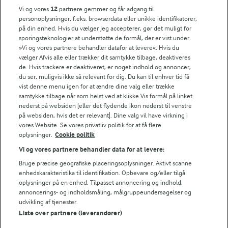
FarmAhead™ Check rapport
Vi og vores
12
partnere gemmer og får adgang til
Andelshaverinfo: Mælkepris
personoplysninger, f.eks. browserdata eller unikke identifikatorer,
på din enhed. Hvis du vælger Jeg accepterer, gør det muligt for
Fødevarestyrelsens smiley-rapporter for Arla Foods
sporingsteknologier at understøtte de formål, der er vist under
Fødevarestyrelsens smiley-rapporter for Jörd
»Vi og vores partnere behandler datafor at levere«. Hvis du
Fødevarestyrelsens smiley-rapporter for Lurpak PB
vælger Afvis alle eller trækker dit samtykke tilbage, deaktiveres
de. Hvis trackere er deaktiveret, er noget indhold og annoncer,
du ser, muligvis ikke så relevant for dig. Du kan til enhver tid få
vist denne menu igen for at ændre dine valg eller trække
samtykke tilbage når som helst ved at klikke Vis formål på linket
Følg
nederst på websiden [eller det flydende ikon nederst til venstre
på websiden, hvis det er relevant]. Dine valg vil have virkning i
vores Website. Se vores privatliv politik for at få flere
oplysninger.
Cookie politik
Vi og vores partnere behandler data for at levere:
Bruge præcise geografiske placeringsoplysninger. Aktivt scanne
enhedskarakteristika til identifikation. Opbevare og/eller tilgå
oplysninger på en enhed. Tilpasset annoncering og indhold,
© 2026 Arla Foods
annoncerings- og indholdsmåling, målgruppeundersøgelser og
Vælg en anden cookies
udvikling af tjenester.
Liste over partnere (leverandører)
Cookie politik