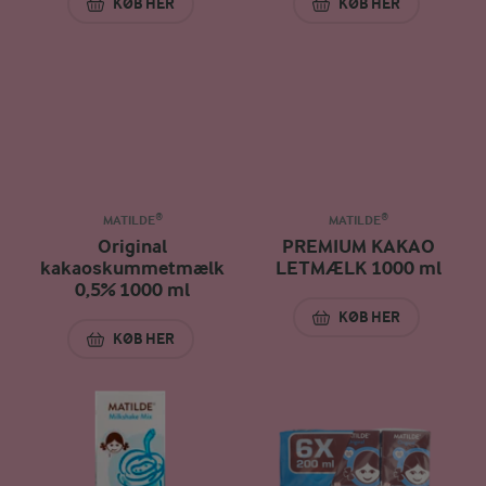
KØB HER
KØB HER
SOFTICE MIX 3% 2 L
MILKSHAKE MIX 3,
MATILDE®
MATILDE®
Original
PREMIUM KAKAO
kakaoskummetmælk
LETMÆLK 1000 ml
0,5% 1000 ml
KØB HER
PREMIUM KAKAO 
KØB HER
ORIGINAL KAKAOSKUMMETMÆLK 0,5% 1000 ML