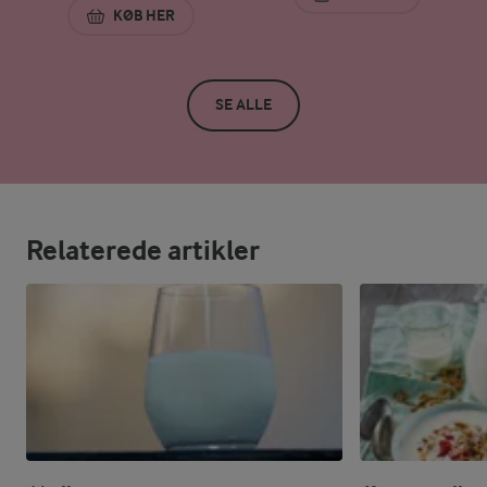
PREMIUM KAKAOMÆ
KØB HER
ØKOLOGISK KAKAOSKUMMETMÆLK 0,4% 1 L
SE ALLE
Relaterede artikler