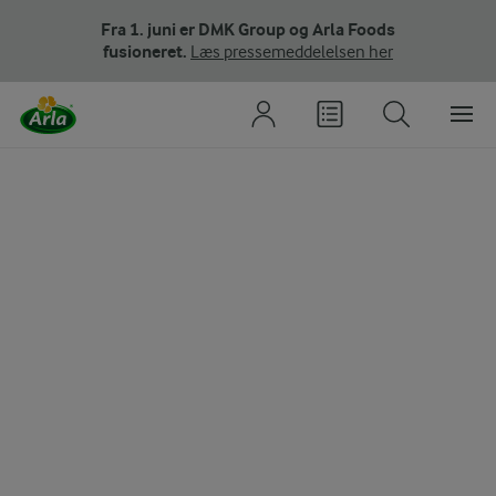
Fra 1. juni er DMK Group og Arla Foods
fusioneret.
Læs pressemeddelelsen her