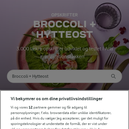
OPSKRIFTER
BROCCOLI +
HYTTEOST
3.000 lækre opskrifter udviklet og testet i Arla
Inspirationskøkken
Søg på kategori
Indtast søgeord for at søge
FILTRE
Vi bekymrer os om dine privatlivsindstillinger
Vi og vores
12
partnere gemmer og får adgang til
personoplysninger, f.eks. browserdata eller unikke identifikatorer,
på din enhed. Hvis du vælger Jeg accepterer, gør det muligt for
sporingsteknologier at understøtte de formål, der er vist under