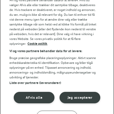
Se alle vores opskrifter
»Vi og vores partnere behandler datafor at levere«. Hvis du
vælger Afvis alle eller trækker dit samtykke tilbage, deaktiveres
de. Hvis trackere er deaktiveret, er noget indhold og annoncer,
du ser, muligvis ikke så relevant for dig. Du kan til enhver tid få
Popularitet
vist denne menu igen for at ændre dine valg eller trække
samtykke tilbage når som helst ved at klikke Vis formål på linket
nederst på websiden [eller det flydende ikon nederst til venstre
på websiden, hvis det er relevant]. Dine valg vil have virkning i
vores Website. Se vores privatliv politik for at få flere
oplysninger.
Cookie politik
Vi og vores partnere behandler data for at levere:
Bruge præcise geografiske placeringsoplysninger. Aktivt scanne
enhedskarakteristika til identifikation. Opbevare og/eller tilgå
oplysninger på en enhed. Tilpasset annoncering og indhold,
annoncerings- og indholdsmåling, målgruppeundersøgelser og
udvikling af tjenester.
Liste over partnere (leverandører)
45 MIN
45 MIN
Afvis alle
Jeg accepterer
Spinatpandekager
Broccolivafler med
med røget laks
pulled, grillet kylling
(3)
(79)