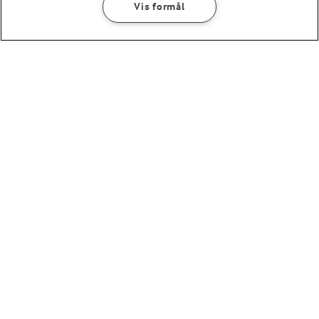
Vis formål
30 MIN
Fyldt kyllingebryst
med parmaskinke
(70)