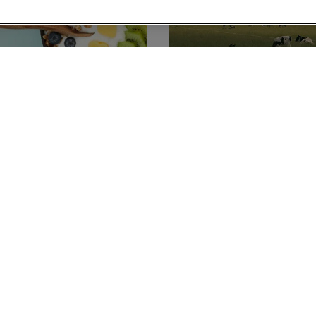
skyr med mango,
g blåbær
(11)