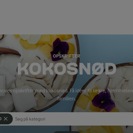
OPSKRIFTER
KOKOSNØD
e vores opskrifter med kokosnød. Få idéer til lækre, hjemmelave
familien.
D
Søg på kategori
Indtast søgeord for at søge