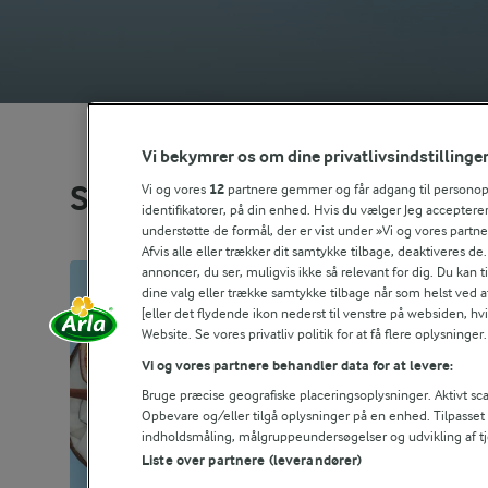
Vi bekymrer os om dine privatlivsindstillinge
Se alle vores opskrifter
Vi og vores
12
partnere gemmer og får adgang til personoply
identifikatorer, på din enhed. Hvis du vælger Jeg accepterer
understøtte de formål, der er vist under »Vi og vores partn
Afvis alle eller trækker dit samtykke tilbage, deaktiveres de
annoncer, du ser, muligvis ikke så relevant for dig. Du kan 
dine valg eller trække samtykke tilbage når som helst ved a
[eller det flydende ikon nederst til venstre på websiden, hvis
Website. Se vores privatliv politik for at få flere oplysninger.
Vi og vores partnere behandler data for at levere:
Bruge præcise geografiske placeringsoplysninger. Aktivt scan
Opbevare og/eller tilgå oplysninger på en enhed. Tilpasse
indholdsmåling, målgruppeundersøgelser og udvikling af tj
Liste over partnere (leverandører)