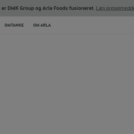
ni er DMK Group og Arla Foods fusioneret.
Læs pressemedde
OMTANKE
OM ARLA