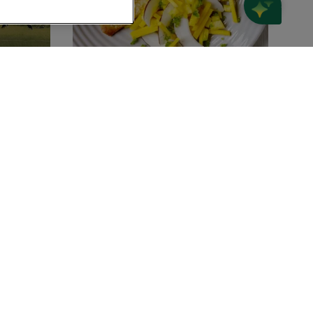
Kokospandekager med
mangosalsa og grønt
sukker
(4)