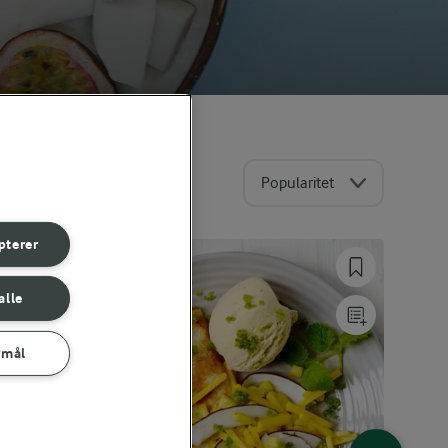
Popularitet
pterer
alle
rmål