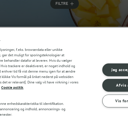
FILTRE
r
sninger, f.eks. browserdata eller unikke
, gør det muligt for sporingsteknologier at
ere behandler datafor at levere«. Hvis du vælger
. Hvis trackere er deaktiveret, er noget indhold og
Jeg acce
til enhver tid få vist denne menu igen for at ændre
t klikke Vis formål på linket nederst på websiden
 det er relevant]. Dine valg vil have virkning i vores
Afvis 
Cookie politik
Vis fo
ne enhedskarakteristika til identifikation.
t annoncering og indhold, annoncerings- og
enester.