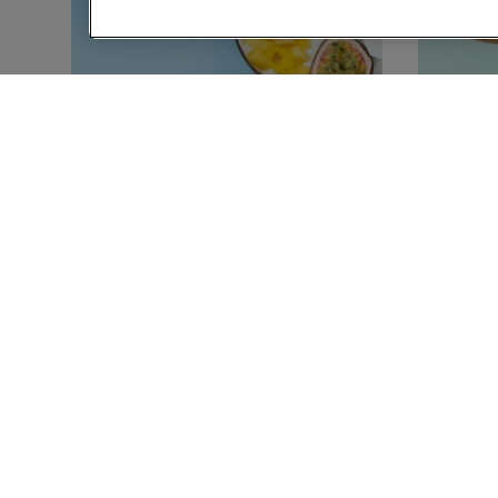
15 MIN
Skyr med kokos, mango
Kokos
og passionsfrugt
kiwi o
(3)