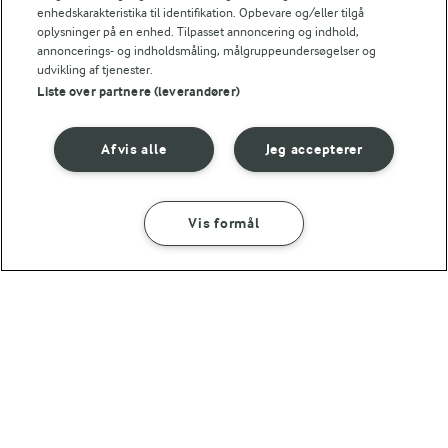
enhedskarakteristika til identifikation. Opbevare og/eller tilgå
oplysninger på en enhed. Tilpasset annoncering og indhold,
annoncerings- og indholdsmåling, målgruppeundersøgelser og
udvikling af tjenester.
Liste over partnere (leverandører)
Afvis alle
Jeg accepterer
Vis formål
45 MIN
Koteletter i fad
(502)