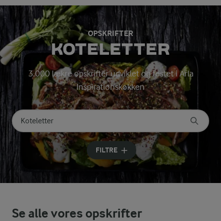
OPSKRIFTER
KOTELETTER
3.000 lækre opskrifter udviklet og testet i Arla
Inspirationskøkken
Søg på kategori
Indtast søgeord for at søge
FILTRE
Se alle vores opskrifter