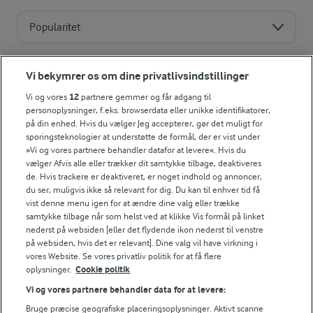
Popularitet
Vi bekymrer os om dine privatlivsindstillinger
Vi og vores
12
partnere gemmer og får adgang til
personoplysninger, f.eks. browserdata eller unikke identifikatorer,
på din enhed. Hvis du vælger Jeg accepterer, gør det muligt for
sporingsteknologier at understøtte de formål, der er vist under
»Vi og vores partnere behandler datafor at levere«. Hvis du
vælger Afvis alle eller trækker dit samtykke tilbage, deaktiveres
de. Hvis trackere er deaktiveret, er noget indhold og annoncer,
du ser, muligvis ikke så relevant for dig. Du kan til enhver tid få
vist denne menu igen for at ændre dine valg eller trække
samtykke tilbage når som helst ved at klikke Vis formål på linket
nederst på websiden [eller det flydende ikon nederst til venstre
på websiden, hvis det er relevant]. Dine valg vil have virkning i
30 MIN
vores Website. Se vores privatliv politik for at få flere
Grillede
Grillede koteletter og
oplysninger.
Cookie politik
nakkekoteletter med
blomkål
mangosalat
Vi og vores partnere behandler data for at levere:
(9)
Bruge præcise geografiske placeringsoplysninger. Aktivt scanne
(6)