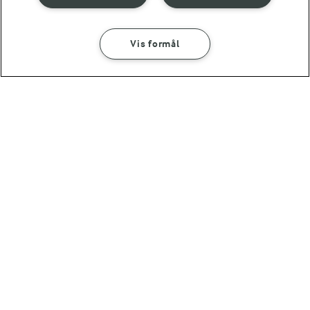
OKSEKØD I FAD
RODFRUGTER
Vis formål
Se mere
55 MIN
Hakkebøf i ovn
(9)