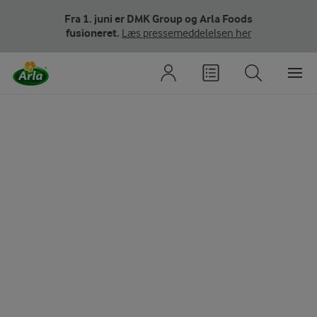
Fra 1. juni er DMK Group og Arla Foods
fusioneret.
Læs pressemeddelelsen her