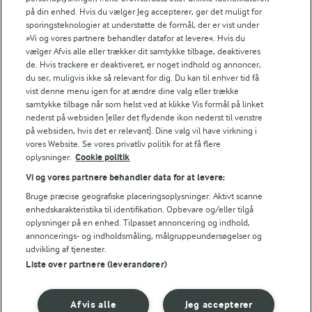
på din enhed. Hvis du vælger Jeg accepterer, gør det muligt for
sporingsteknologier at understøtte de formål, der er vist under
»Vi og vores partnere behandler datafor at levere«. Hvis du
vælger Afvis alle eller trækker dit samtykke tilbage, deaktiveres
de. Hvis trackere er deaktiveret, er noget indhold og annoncer,
du ser, muligvis ikke så relevant for dig. Du kan til enhver tid få
vist denne menu igen for at ændre dine valg eller trække
samtykke tilbage når som helst ved at klikke Vis formål på linket
nederst på websiden [eller det flydende ikon nederst til venstre
på websiden, hvis det er relevant]. Dine valg vil have virkning i
vores Website. Se vores privatliv politik for at få flere
oplysninger.
Cookie politik
Vi og vores partnere behandler data for at levere:
1 TIME 20 MIN
1 TIME
Bruge præcise geografiske placeringsoplysninger. Aktivt scanne
Bagte rodfrugter med
Grøntsagsfad
enhedskarakteristika til identifikation. Opbevare og/eller tilgå
oksekød og chiliost
(19)
oplysninger på en enhed. Tilpasset annoncering og indhold,
(62)
annoncerings- og indholdsmåling, målgruppeundersøgelser og
udvikling af tjenester.
Liste over partnere (leverandører)
RELATEREDE KATEGORIER
HAKKEBØFFER I FAD
BØF I FAD
Afvis alle
Jeg accepterer