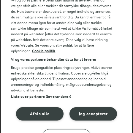
Se alle vores opskrifter
»Vi og vores partnere behandler datafor at levere«. Hvis du
vælger Afvis alle eller trækker dit samtykke tilbage, deaktiveres
de. Hvis trackere er deaktiveret, er noget indhold og annoncer,
du ser, muligvis ikke så relevant for dig. Du kan til enhver tid få
Popularitet
vist denne menu igen for at ændre dine valg eller trække
samtykke tilbage når som helst ved at klikke Vis formål på linket
nederst på websiden [eller det flydende ikon nederst til venstre
på websiden, hvis det er relevant]. Dine valg vil have virkning i
vores Website. Se vores privatliv politik for at få flere
oplysninger.
Cookie politik
Vi og vores partnere behandler data for at levere:
Bruge præcise geografiske placeringsoplysninger. Aktivt scanne
enhedskarakteristika til identifikation. Opbevare og/eller tilgå
oplysninger på en enhed. Tilpasset annoncering og indhold,
annoncerings- og indholdsmåling, målgruppeundersøgelser og
udvikling af tjenester.
Liste over partnere (leverandører)
2 TIMER 5 MIN
30 MIN
Afvis alle
Jeg accepterer
Bålsuppe
Hurtig pasta med
okse og rodfrugter
(7)
(31)