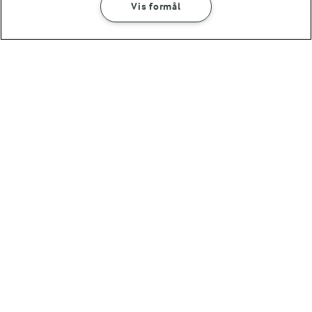
Vis formål
30 MIN
Pasta med topping af
grillstegte rodfrugter
(11)