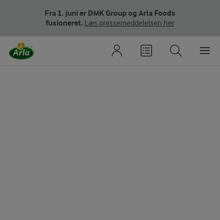
Fra 1. juni er DMK Group og Arla Foods
fusioneret.
Læs pressemeddelelsen her