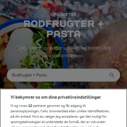
OPSKRIFTER
RODFRUGTER +
PASTA
3.000 lækre opskrifter udviklet og testet i Arla
Inspirationskøkken
Søg på kategori
Indtast søgeord for at søge
FILTRE
Vi bekymrer os om dine privatlivsindstillinger
Vi og vores
12
partnere gemmer og får adgang til
personoplysninger, f.eks. browserdata eller unikke identifikatorer,
på din enhed. Hvis du vælger Jeg accepterer, gør det muligt for
sporingsteknologier at understøtte de formål, der er vist under