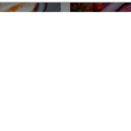
IN
et kalkun og
eragout
(5)