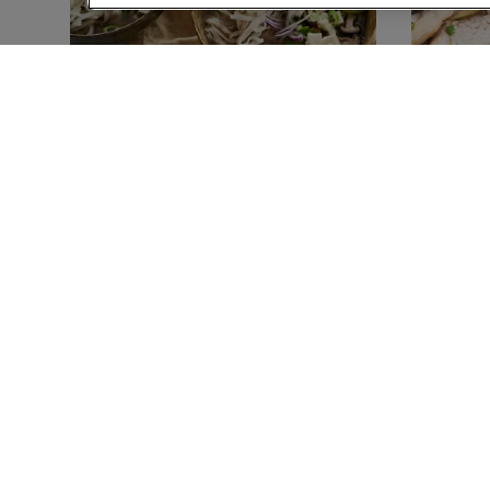
45 MIN
3 TIMER 10 M
Pho suppe med nudler og
Farser
grønt
svamp
(13)