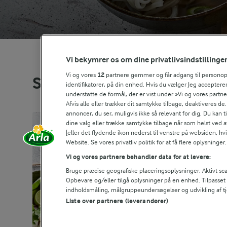
Vi bekymrer os om dine privatlivsindstillinge
Vi og vores
12
partnere gemmer og får adgang til personoply
Se alle vores opskrifter
identifikatorer, på din enhed. Hvis du vælger Jeg accepterer
understøtte de formål, der er vist under »Vi og vores partn
Afvis alle eller trækker dit samtykke tilbage, deaktiveres de
annoncer, du ser, muligvis ikke så relevant for dig. Du kan 
dine valg eller trække samtykke tilbage når som helst ved a
[eller det flydende ikon nederst til venstre på websiden, hvis
Website. Se vores privatliv politik for at få flere oplysninger.
Vi og vores partnere behandler data for at levere:
Bruge præcise geografiske placeringsoplysninger. Aktivt scan
Opbevare og/eller tilgå oplysninger på en enhed. Tilpasse
indholdsmåling, målgruppeundersøgelser og udvikling af tj
Liste over partnere (leverandører)