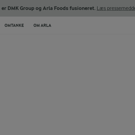
ni er DMK Group og Arla Foods fusioneret.
Læs pressemedde
OMTANKE
OM ARLA