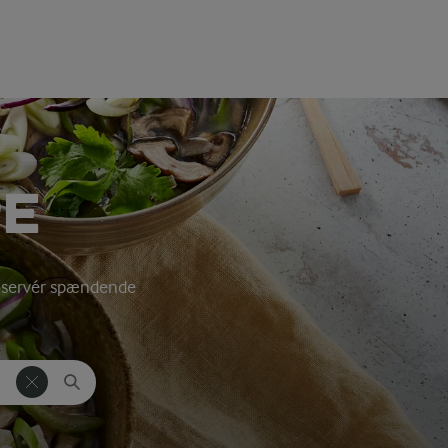
PE
og servér spændende