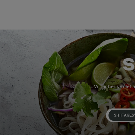
S
Vi har her samlet 
SHIITAKE