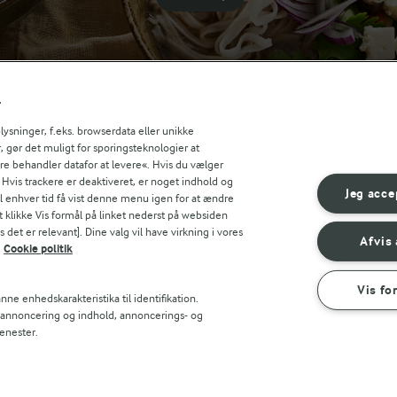
r
sninger, f.eks. browserdata eller unikke
, gør det muligt for sporingsteknologier at
ere behandler datafor at levere«. Hvis du vælger
. Hvis trackere er deaktiveret, er noget indhold og
Jeg acce
til enhver tid få vist denne menu igen for at ændre
t klikke Vis formål på linket nederst på websiden
 det er relevant]. Dine valg vil have virkning i vores
Afvis 
Cookie politik
Vis fo
ne enhedskarakteristika til identifikation.
t annoncering og indhold, annoncerings- og
enester.