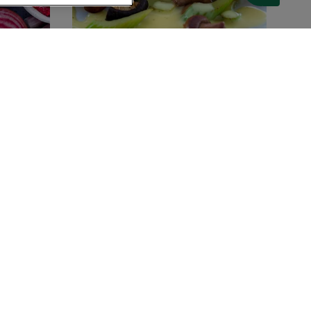
45 MIN
Kylling med
shiitakesvampe
(16)