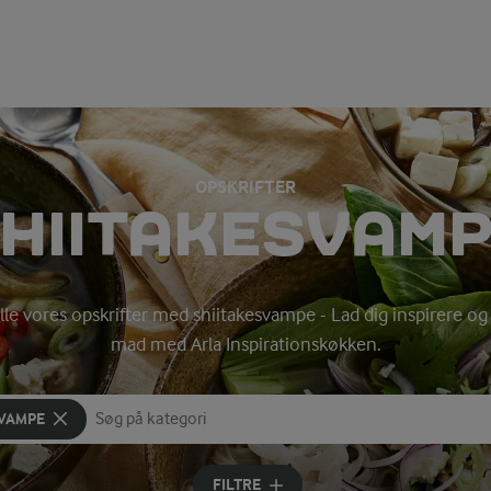
OPSKRIFTER
HIITAKESVAM
alle vores opskrifter med shiitakesvampe - Lad dig inspirere 
mad med Arla Inspirationskøkken.
SVAMPE
Søg på kategori
Indtast søgeord for at søge
FILTRE