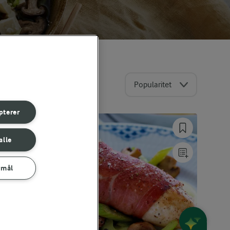
Popularitet
pterer
alle
rmål