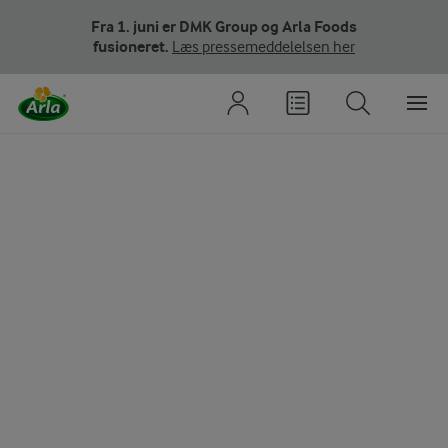
Fra 1. juni er DMK Group og Arla Foods
fusioneret.
Læs pressemeddelelsen her