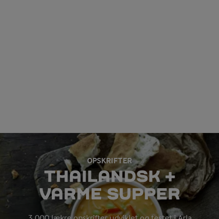
OPSKRIFTER
THAILANDSK +
VARME SUPPER
3.000 lækre opskrifter udviklet og testet i Arla