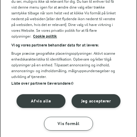
du ser, muligvis ikke så relevant for dig. Du kan til enhver tid få
vist denne menu igen for at ændre dine valg eller trække
samtykke tilbage når som helst ved at klikke Vis formål på linket
nederst på websiden [eller det flydende ikon nederst til venstre
på websiden, hvis det er relevant]. Dine valg vil have virkning i
vores Website. Se vores privatliv politik for at få flere
oplysninger.
Cookie politik
Vi og vores partnere behandler data for at levere:
Bruge præcise geografiske placeringsoplysninger. Aktivt scanne
enhedskarakteristika til identifikation. Opbevare og/eller tilgå
45 MIN
15 MIN
oplysninger på en enhed. Tilpasset annoncering og indhold,
Thaisuppe med
Suppe med rejer og
annoncerings- og indholdsmåling, målgruppeundersøgelser og
nudler
fersken
udvikling af tjenester.
(26)
(47)
Liste over partnere (leverandører)
Afvis alle
Jeg accepterer
Vis formål