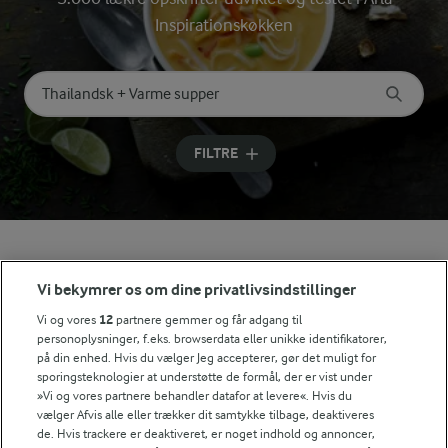
Inspirationskøkken
Søg på kategori
Indtast søgeord for at søge
FILTRE
Se alle vores opskrifter
Vi bekymrer os om dine privatlivsindstillinger
Vi og vores
12
partnere gemmer og får adgang til
Popularitet
personoplysninger, f.eks. browserdata eller unikke identifikatorer,
på din enhed. Hvis du vælger Jeg accepterer, gør det muligt for
sporingsteknologier at understøtte de formål, der er vist under
»Vi og vores partnere behandler datafor at levere«. Hvis du
vælger Afvis alle eller trækker dit samtykke tilbage, deaktiveres
de. Hvis trackere er deaktiveret, er noget indhold og annoncer,