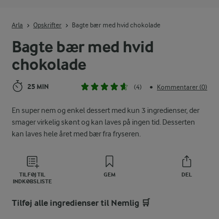
Indtast søgeord for at søge
Arla
Opskrifter
Bagte bær med hvid chokolade
Bagte bær med hvid
chokolade
25 MIN
(4)
Kommentarer (0)
•
En super nem og enkel dessert med kun 3 ingredienser, der
smager virkelig skønt og kan laves på ingen tid. Desserten
kan laves hele året med bær fra fryseren.
TILFØJ TIL
GEM
DEL
INDKØBSLISTE
Tilføj alle ingredienser til Nemlig 🛒