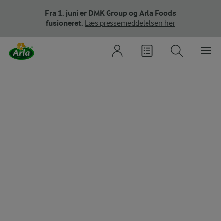
Fra 1. juni er DMK Group og Arla Foods
fusioneret.
Læs pressemeddelelsen her