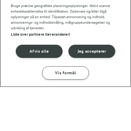
skovbærsirup
Bruge præcise geografiske placeringsoplysninger. Aktivt scanne
(119)
enhedskarakteristika til identifikation. Opbevare og/eller tilgå
oplysninger på en enhed. Tilpasset annoncering og indhold,
annoncerings- og indholdsmåling, målgruppeundersøgelser og
udvikling af tjenester.
Liste over partnere (leverandører)
Afvis alle
Jeg accepterer
Vis formål
SÅDAN GØR DU
INGREDIENSER
1 TIME 20 MIN
5 TIMER 10 MIN
Hindbærtærte
Hvid chokoladeis
25 MIN
med hvid
med hindbær
Bagte bær med hvid chokolade
chokolade og
(8)
lakrids