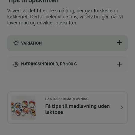
Tips til opskriften
Vi ved, at det tit er de små ting, der gør forskellen i
køkkenet. Derfor deler vi de tips, vi selv bruger, når vi
laver mad og udvikler opskrifter.
VARIATION
Bærrene kan laves med alle slags frosne bær, men de syrlige 
NÆRINGSINDHOLD, PR 100 G
Energiindhold:
903 kJ / 216 kcal
LAKTOSEFRI MADLAVNING
Energifordeling
Få tips til madlavning uden
laktose
ENERGI PR 100 G