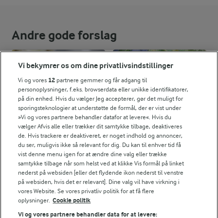
1,3 g
Fiber:
2,8 g
Protein:
Andre gode forslag
13,8 g
Fedt:
Vi bekymrer os om dine privatlivsindstillinger
20,3 g
Kulhydrat:
Vi og vores
12
partnere gemmer og får adgang til
personoplysninger, f.eks. browserdata eller unikke identifikatorer,
på din enhed. Hvis du vælger Jeg accepterer, gør det muligt for
sporingsteknologier at understøtte de formål, der er vist under
»Vi og vores partnere behandler datafor at levere«. Hvis du
vælger Afvis alle eller trækker dit samtykke tilbage, deaktiveres
de. Hvis trackere er deaktiveret, er noget indhold og annoncer,
du ser, muligvis ikke så relevant for dig. Du kan til enhver tid få
vist denne menu igen for at ændre dine valg eller trække
samtykke tilbage når som helst ved at klikke Vis formål på linket
nederst på websiden [eller det flydende ikon nederst til venstre
5 TIMER 10 MIN
TJEK RÅVAREKALENDEREN
på websiden, hvis det er relevant]. Dine valg vil have virkning i
Hvid og mørk
Hvilke danske råvarer er i
vores Website. Se vores privatliv politik for at få flere
chokolademouss
sæson lige nu?
oplysninger.
Cookie politik
e med
Vi og vores partnere behandler data for at levere: