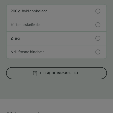
200 g
hvid chokolade
½ liter
piskefløde
2
æg
6 dl
frosne hindbær
TILFØJ TIL INDKØBSLISTE