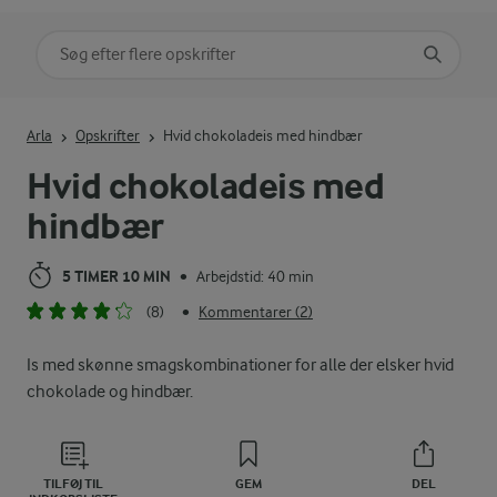
Søg på kategori
Indtast søgeord for at søge
Arla
Opskrifter
Hvid chokoladeis med hindbær
Hvid chokoladeis med
hindbær
5 TIMER 10 MIN
Arbejdstid: 40 min
•
(8)
Kommentarer (2)
•
Is med skønne smagskombinationer for alle der elsker hvid
chokolade og hindbær.
TILFØJ TIL
GEM
DEL