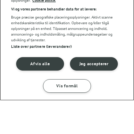
oplysninger.
Cookie politik
Vi og vores partnere behandler data for at levere:
Bruge præcise geografiske placeringsoplysninger. Aktivt scanne
enhedskarakteristika til identifikation. Opbevare og/eller tilgå
oplysninger på en enhed. Tilpasset annoncering og indhold,
annoncerings- og indholdsmåling, målgruppeundersøgelser og
RELATERET VIDEO
udvikling af tjenester.
Sådan pisker du flødeskum
Liste over partnere (leverandører)
Vil du have perfekt pisket flødeskum? Så se her hvordan
Karolines Køkkenskole pisker et luftigt og cremet
Afvis alle
Jeg accepterer
flødeskum.
Vis formål
SÅDAN GØR DU
INGREDIENSER
LAKTOSEFRI MADLAVNING
Få tips til madlavning uden
5 TIMER 10 MIN
laktose
Hvid chokoladeis med hindbær