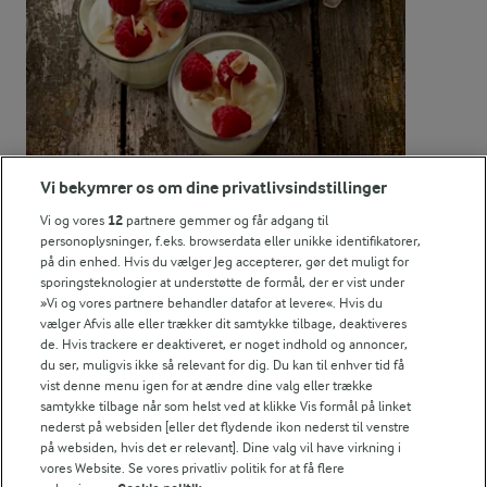
12,4 g
Kulhydrat:
Vi bekymrer os om dine privatlivsindstillinger
2 TIMER 35 MIN
Hvid chokolademousse med
Vi og vores
12
partnere gemmer og får adgang til
personoplysninger, f.eks. browserdata eller unikke identifikatorer,
citron
på din enhed. Hvis du vælger Jeg accepterer, gør det muligt for
sporingsteknologier at understøtte de formål, der er vist under
(96)
»Vi og vores partnere behandler datafor at levere«. Hvis du
vælger Afvis alle eller trækker dit samtykke tilbage, deaktiveres
de. Hvis trackere er deaktiveret, er noget indhold og annoncer,
du ser, muligvis ikke så relevant for dig. Du kan til enhver tid få
vist denne menu igen for at ændre dine valg eller trække
samtykke tilbage når som helst ved at klikke Vis formål på linket
nederst på websiden [eller det flydende ikon nederst til venstre
For at se denne video skal du give tilladelse
til de nødvendige cookies.
på websiden, hvis det er relevant]. Dine valg vil have virkning i
vores Website. Se vores privatliv politik for at få flere
GIV TILLADELSE HER