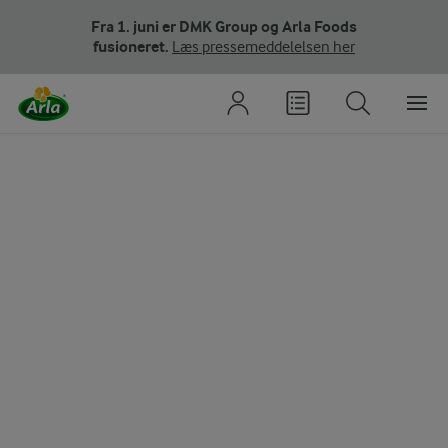
Fra 1. juni er DMK Group og Arla Foods
fusioneret.
Læs pressemeddelelsen her