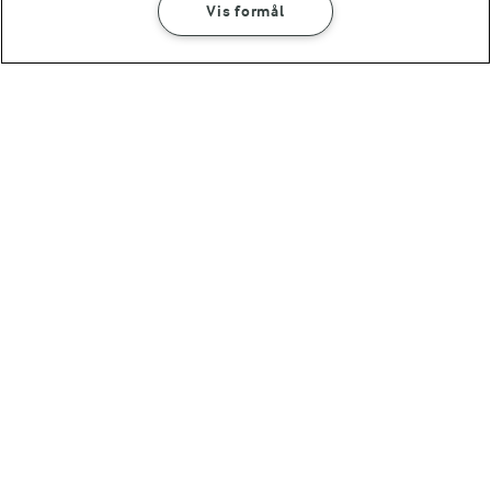
Vis formål
SÅDAN GØR DU
INGREDIENSER
6 TIMER 30 MIN
Hjemmelavet is med matcha
1 TIME 25 MIN
TJEK RÅVAREKALENDEREN
Italiensk mælkeis
Hvilke danske råvarer er i
sæson lige nu?
(72)