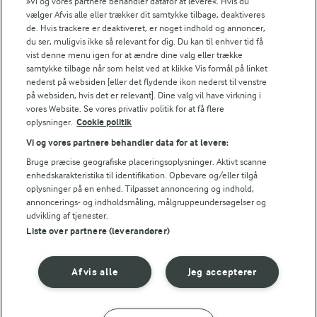
»Vi og vores partnere behandler datafor at levere«. Hvis du
vælger Afvis alle eller trækker dit samtykke tilbage, deaktiveres
de. Hvis trackere er deaktiveret, er noget indhold og annoncer,
du ser, muligvis ikke så relevant for dig. Du kan til enhver tid få
vist denne menu igen for at ændre dine valg eller trække
samtykke tilbage når som helst ved at klikke Vis formål på linket
30 MIN
nederst på websiden [eller det flydende ikon nederst til venstre
Kaffeis
på websiden, hvis det er relevant]. Dine valg vil have virkning i
(17)
vores Website. Se vores privatliv politik for at få flere
oplysninger.
Cookie politik
Vi og vores partnere behandler data for at levere:
Bruge præcise geografiske placeringsoplysninger. Aktivt scanne
enhedskarakteristika til identifikation. Opbevare og/eller tilgå
oplysninger på en enhed. Tilpasset annoncering og indhold,
annoncerings- og indholdsmåling, målgruppeundersøgelser og
udvikling af tjenester.
Andre gode forslag
Liste over partnere (leverandører)
Afvis alle
Jeg accepterer