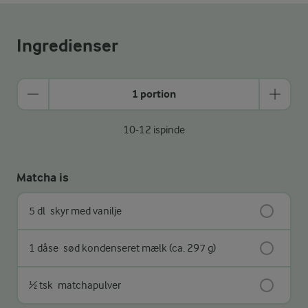
Ingredienser
1 portion
10-12 ispinde
Matcha is
5 dl
skyr med vanilje
1 dåse
sød kondenseret mælk (ca. 297 g)
½ tsk
matchapulver