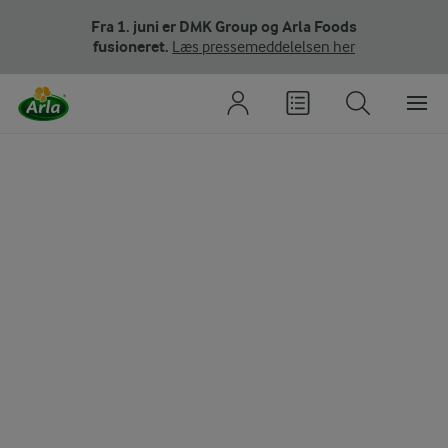
Fra 1. juni er DMK Group og Arla Foods
fusioneret.
Læs pressemeddelelsen her