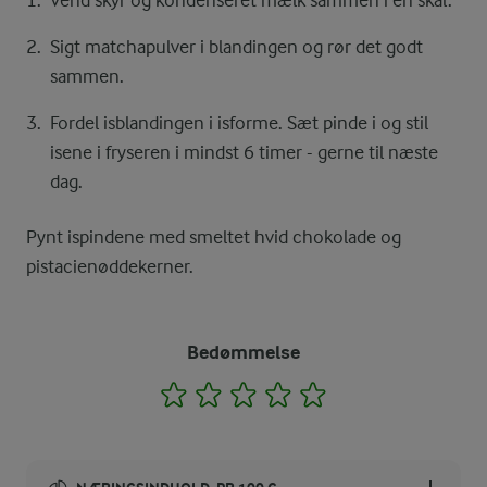
Vend skyr og kondenseret mælk sammen i en skål.
Sigt matchapulver i blandingen og rør det godt
sammen.
Fordel isblandingen i isforme. Sæt pinde i og stil
isene i fryseren i mindst 6 timer - gerne til næste
dag.
Pynt ispindene med smeltet hvid chokolade og
pistacienøddekerner.
Bedømmelse
1
2
3
4
5