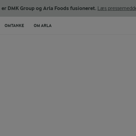
ni er DMK Group og Arla Foods fusioneret.
Læs pressemedde
OMTANKE
OM ARLA