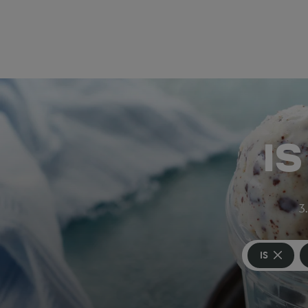
I
3.
IS