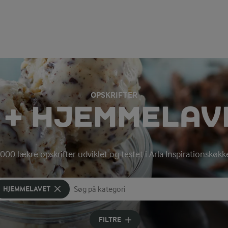
OPSKRIFTER
S + HJEMMELAV
000 lækre opskrifter udviklet og testet i Arla Inspirationskøk
HJEMMELAVET
Søg på kategori
Indtast søgeord for at søge
FILTRE