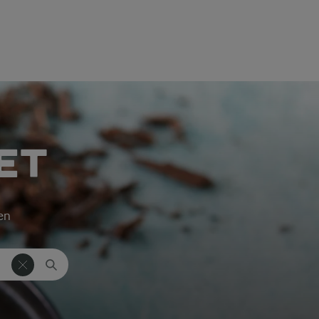
ET
ken