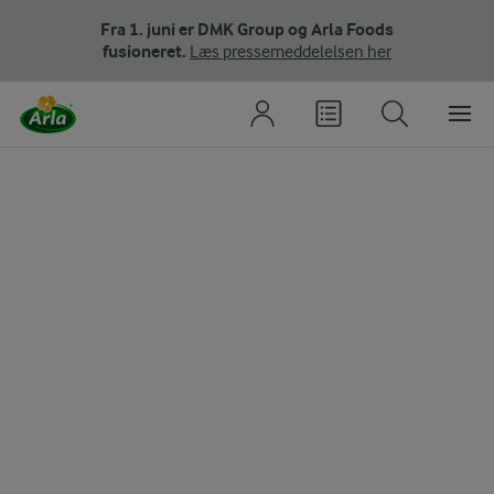
Fra 1. juni er DMK Group og Arla Foods
fusioneret.
Læs pressemeddelelsen her