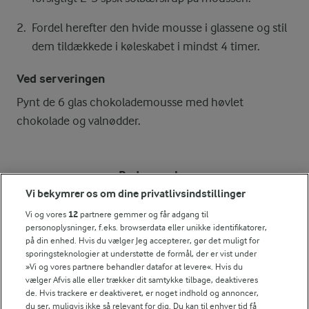
Fordel herefter den hvide mousse i glassene og stil
dem tildækkede i køleskabet i mindst 4 timer.
Ved serveringen
Pynt de 6 glas chokolademousse med høvlet
chokolade og valnødder.
Bedømmelse
Vi bekymrer os om dine privatlivsindstillinger
1
2
3
4
5
Vi og vores
12
partnere gemmer og får adgang til
personoplysninger, f.eks. browserdata eller unikke identifikatorer,
på din enhed. Hvis du vælger Jeg accepterer, gør det muligt for
sporingsteknologier at understøtte de formål, der er vist under
Tips til opskriften
»Vi og vores partnere behandler datafor at levere«. Hvis du
vælger Afvis alle eller trækker dit samtykke tilbage, deaktiveres
Vi ved, at det tit er de små ting, der gør forskellen i
de. Hvis trackere er deaktiveret, er noget indhold og annoncer,
køkkenet. Derfor deler vi de tips, vi selv bruger, når vi
du ser, muligvis ikke så relevant for dig. Du kan til enhver tid få