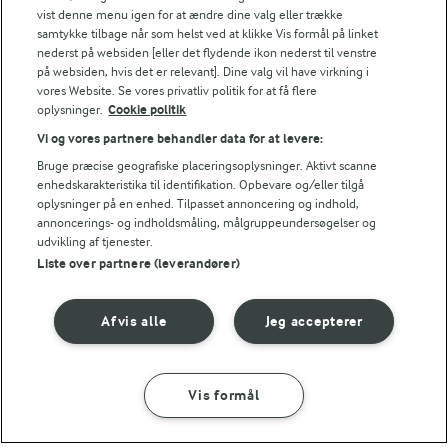
laver mad og udvikler opskrifter.
vist denne menu igen for at ændre dine valg eller trække
samtykke tilbage når som helst ved at klikke Vis formål på linket
nederst på websiden [eller det flydende ikon nederst til venstre
på websiden, hvis det er relevant]. Dine valg vil have virkning i
TIP
vores Website. Se vores privatliv politik for at få flere
oplysninger.
Cookie politik
Desserten kan stå tildækket i køleskabet i ca. 1 døgn.
Vi og vores partnere behandler data for at levere:
NÆRINGSINDHOLD, PR 100 G
Bruge præcise geografiske placeringsoplysninger. Aktivt scanne
enhedskarakteristika til identifikation. Opbevare og/eller tilgå
Energiindhold:
oplysninger på en enhed. Tilpasset annoncering og indhold,
Lækker klassisk italiensk dessert - serveret i
annoncerings- og indholdsmåling, målgruppeundersøgelser og
portionsglas.
1232 kJ / 294 kcal
udvikling af tjenester.
Liste over partnere (leverandører)
Energifordeling
Afvis alle
Jeg accepterer
ENERGI PR 100 G
0,8 g
Fiber:
Vis formål
SÅDAN GØR DU
INGREDIENSER
3,2 g
Protein: