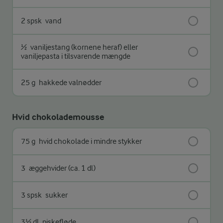
2 spsk
vand
½
vaniljestang (kornene heraf) eller
vaniljepasta i tilsvarende mængde
25 g
hakkede valnødder
Hvid chokolademousse
75 g
hvid chokolade i mindre stykker
3
æggehvider (ca. 1 dl)
3 spsk
sukker
3½ dl
piskefløde