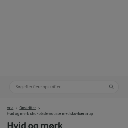
Søg på kategori
Indtast søgeord for at søge
Arla
Opskrifter
Hvid og mørk chokolademousse med skovbærsirup
Hvid og mørk