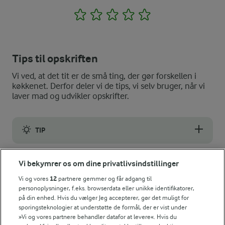
1
2
3
4
5
Tips til opskriften
Vi ved, at det tit er de små ting, der gør forskellen i
køkkenet. Derfor deler vi de tips, vi selv bruger, når vi
laver mad og udvikler opskrifter.
TIP
Der er frit valg på alle hylder hvad angår gnavegrønt - afhængig
Vi bekymrer os om dine privatlivsindstillinger
VARIATION
Vi og vores
12
partnere gemmer og får adgang til
I stedet for at køre dippen helt tynd kan du mose bønnerne gr
personoplysninger, f.eks. browserdata eller unikke identifikatorer,
på din enhed. Hvis du vælger Jeg accepterer, gør det muligt for
NÆRINGSINDHOLD, PR 100 G
sporingsteknologier at understøtte de formål, der er vist under
»Vi og vores partnere behandler datafor at levere«. Hvis du