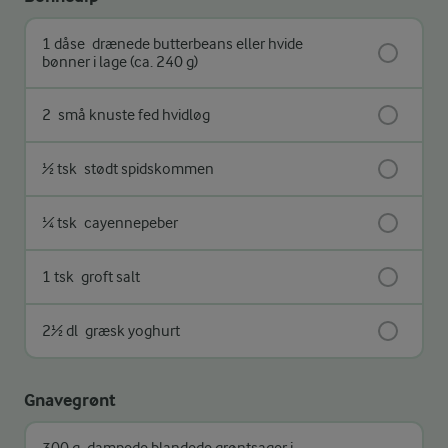
1 dåse
drænede butterbeans eller hvide
bønner i lage (ca. 240 g)
2
små knuste fed hvidløg
½ tsk
stødt spidskommen
¼ tsk
cayennepeber
1 tsk
groft salt
2½ dl
græsk yoghurt
Gnavegrønt