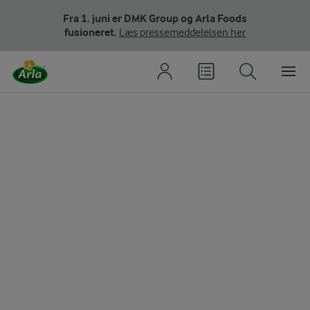
Fra 1. juni er DMK Group og Arla Foods
fusioneret.
Læs pressemeddelelsen her