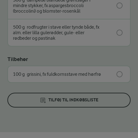
300 g
dampede blandede grøntsager i
mindre stykker, fx aspargesbroccoli
(broccolini) og blomster-rosenkål
500 g
rodfrugter i stave eller tynde både, fx
alm. eller lilla gulerødder, gule- eller
rødbeder og pastinak
Tilbehør
100 g
grissini, fx fuldkornsstave med hørfrø
TILFØJ TIL INDKØBSLISTE