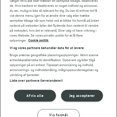
Energiindhold:
vælger Afvis alle eller trækker dit samtykke tilbage, deaktiveres
de. Hvis trackere er deaktiveret, er noget indhold og annoncer,
240 kJ / 57 kcal
du ser, muligvis ikke så relevant for dig. Du kan til enhver tid få
vist denne menu igen for at ændre dine valg eller trække
samtykke tilbage når som helst ved at klikke Vis formål på linket
Energifordeling
nederst på websiden [eller det flydende ikon nederst til venstre
Andre gode forslag
på websiden, hvis det er relevant]. Dine valg vil have virkning i
vores Website. Se vores privatliv politik for at få flere
ENERGI PR 100 G
oplysninger.
Cookie politik
Vi og vores partnere behandler data for at levere:
2,9 g
Fiber:
Bruge præcise geografiske placeringsoplysninger. Aktivt scanne
enhedskarakteristika til identifikation. Opbevare og/eller tilgå
3,2 g
Protein:
oplysninger på en enhed. Tilpasset annoncering og indhold,
annoncerings- og indholdsmåling, målgruppeundersøgelser og
udvikling af tjenester.
2,2 g
Fedt:
Liste over partnere (leverandører)
6,1 g
Kulhydrat:
Afvis alle
Jeg accepterer
1 TIME
TJEK RÅVAREKALENDEREN
Tzatziki
Hvilke danske råvarer er i
Vis formål