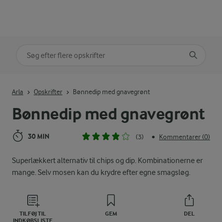
Søg på kategori
Indtast søgeord for at søge
Arla
Opskrifter
Bønnedip med gnavegrønt
Bønnedip med gnavegrønt
30 MIN
(3)
Kommentarer (0)
•
Superlækkert alternativ til chips og dip. Kombinationerne er
mange. Selv mosen kan du krydre efter egne smagsløg.
TILFØJ TIL
GEM
DEL
INDKØBSLISTE