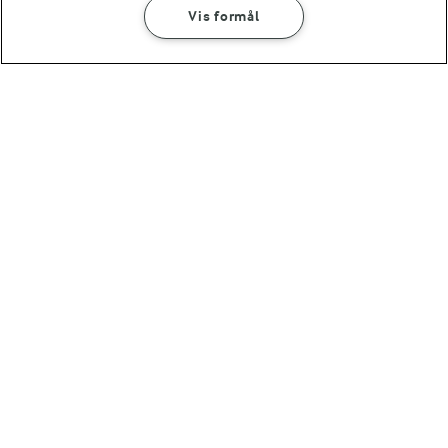
Vis formål
bagt i ovn eller marineret.
SÅDAN GØR DU
INGREDIENSER
20 MIN
Brunet smør
LAKTOSEFRI MADLAVNING
Få tips til madlavning uden
laktose
Andre gode forslag