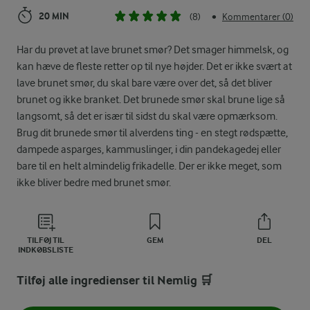
20 MIN
(8)
Kommentarer (0)
•
Har du prøvet at lave brunet smør? Det smager himmelsk, og
kan hæve de fleste retter op til nye højder. Det er ikke svært at
lave brunet smør, du skal bare være over det, så det bliver
brunet og ikke branket. Det brunede smør skal brune lige så
langsomt, så det er især til sidst du skal være opmærksom.
Brug dit brunede smør til alverdens ting - en stegt rødspætte,
dampede asparges, kammuslinger, i din pandekagedej eller
bare til en helt almindelig frikadelle. Der er ikke meget, som
ikke bliver bedre med brunet smør.
TILFØJ TIL
GEM
DEL
INDKØBSLISTE
Tilføj alle ingredienser til Nemlig 🛒