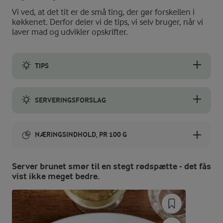
Vi ved, at det tit er de små ting, der gør forskellen i
køkkenet. Derfor deler vi de tips, vi selv bruger, når vi
laver mad og udvikler opskrifter.
TIPS
Du kan lave det brunede smør klar i god tid og hurtigt lune det
SERVERINGSFORSLAG
Brunet smør hældt ud over dampede grønne eller hvide asparg
NÆRINGSINDHOLD, PR 100 G
Energiindhold:
Server brunet smør til en stegt rødspætte - det fås
vist ikke meget bedre.
3030 kJ / 724 kcal
Energifordeling