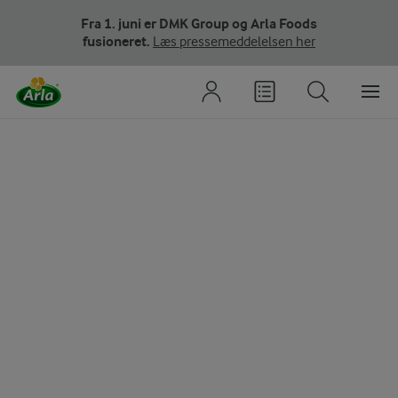
Fra 1. juni er DMK Group og Arla Foods
fusioneret.
Læs pressemeddelelsen her