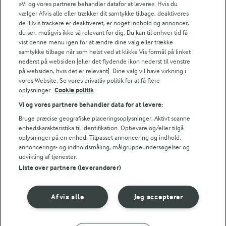
»Vi og vores partnere behandler datafor at levere«. Hvis du
(3)
vælger Afvis alle eller trækker dit samtykke tilbage, deaktiveres
de. Hvis trackere er deaktiveret, er noget indhold og annoncer,
du ser, muligvis ikke så relevant for dig. Du kan til enhver tid få
vist denne menu igen for at ændre dine valg eller trække
samtykke tilbage når som helst ved at klikke Vis formål på linket
nederst på websiden [eller det flydende ikon nederst til venstre
på websiden, hvis det er relevant]. Dine valg vil have virkning i
For at se denne video skal du give tilladelse
vores Website. Se vores privatliv politik for at få flere
til de nødvendige cookies.
oplysninger.
Cookie politik
GIV TILLADELSE HER
Vi og vores partnere behandler data for at levere:
Bruge præcise geografiske placeringsoplysninger. Aktivt scanne
enhedskarakteristika til identifikation. Opbevare og/eller tilgå
oplysninger på en enhed. Tilpasset annoncering og indhold,
annoncerings- og indholdsmåling, målgruppeundersøgelser og
udvikling af tjenester.
RELATERET VIDEO
Liste over partnere (leverandører)
Sådan klargør du asparges
Kender du forskel på klargøring af den grønne og hvide
Afvis alle
Jeg accepterer
asparges? Karolines Køkkenskole viser dig, hvordan du
nemt og hurtigt klargør den grønne og hvide asparges.
Begge typer af asparges kan spises rå, kogt, dampet, grillet,