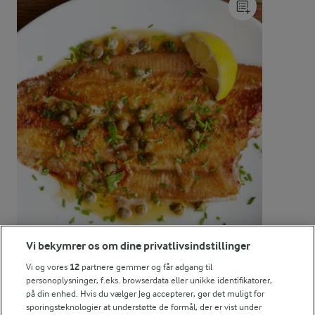
ENERGI PR 100 G
0 g
Fiber:
0,5 g
Protein:
81,4 g
Fedt:
0,6 g
Kulhydrat:
Vi bekymrer os om dine privatlivsindstillinger
Vi og vores
12
partnere gemmer og får adgang til
30 MIN
personoplysninger, f.eks. browserdata eller unikke identifikatorer,
Meunierestegt fisk med brunet
på din enhed. Hvis du vælger Jeg accepterer, gør det muligt for
smør
sporingsteknologier at understøtte de formål, der er vist under