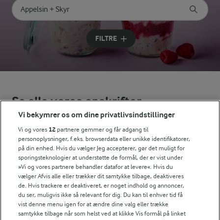
Søg på kategori
Indtast søgeord for at søge
FILTRE
Se alle vores opskrifter
Vi bekymrer os om dine privatlivsindstillinger
Popularitet
Vi og vores
12
partnere gemmer og får adgang til
personoplysninger, f.eks. browserdata eller unikke identifikatorer,
på din enhed. Hvis du vælger Jeg accepterer, gør det muligt for
sporingsteknologier at understøtte de formål, der er vist under
»Vi og vores partnere behandler datafor at levere«. Hvis du
vælger Afvis alle eller trækker dit samtykke tilbage, deaktiveres
de. Hvis trackere er deaktiveret, er noget indhold og annoncer,
du ser, muligvis ikke så relevant for dig. Du kan til enhver tid få
vist denne menu igen for at ændre dine valg eller trække
samtykke tilbage når som helst ved at klikke Vis formål på linket