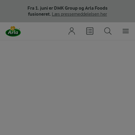
Fra 1. juni er DMK Group og Arla Foods
fusioneret.
Læs pressemeddelelsen her