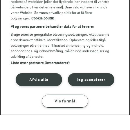
nederst på websiden [eller det flydende ikon nederst til venstre
på websiden, hvis det er relevant]. Dine valg vil have virkning i
vores Website. Se vores privatliv politik for at få flere
oplysninger.
Cookie politik
Vi og vores partnere behandler data for at levere:
Bruge præcise geografiske placeringsoplysninger. Aktivt scanne
5 TIMER
15 MIN
enhedskarakteristika til identifikation. Opbevare og/eller tilgå
Overnight oats - tre
Tøm-køleskabet-
oplysninger på en enhed. Tilpasset annoncering og indhold,
varianter
smoothie
annoncerings- og indholdsmåling, målgruppeundersøgelser og
udvikling af tjenester.
(7)
(13)
Liste over partnere (leverandører)
Afvis alle
Jeg accepterer
Vis formål