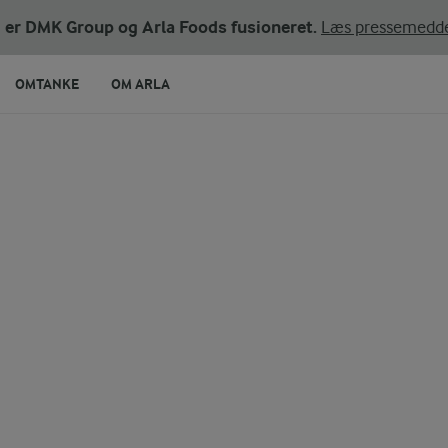
ni er DMK Group og Arla Foods fusioneret.
Læs pressemedde
OMTANKE
OM ARLA