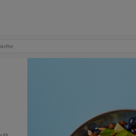
at søge
 (0)