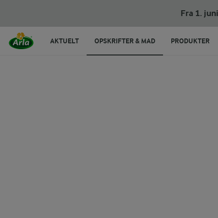
Frugtsalat med ingefær og skyr
Fra 1. ju
AKTUELT
OPSKRIFTER & MAD
PRODUKTER