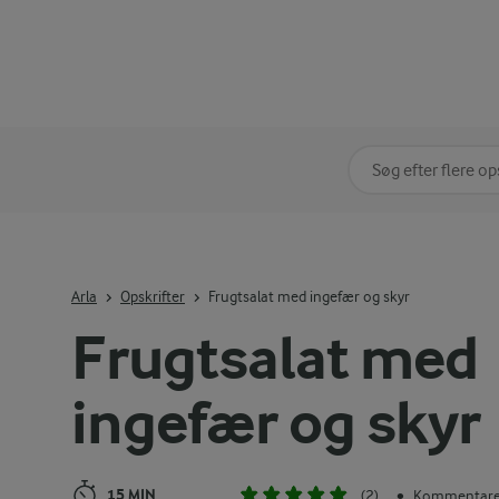
Søg på kategori
Indtast søgeord for 
Arla
Opskrifter
Frugtsalat med ingefær og skyr
Frugtsalat med
ingefær og skyr
15 MIN
(2)
Kommentarer
•