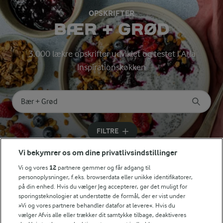
OPSKRIFTER
BÆR + GRØD
3.000 lækre opskrifter udviklet og testet i Arla
Inspirationskøkken
Søg på kategori
Indtast søgeord for at søge
FILTRE
Vi bekymrer os om dine privatlivsindstillinger
Vi og vores
12
partnere gemmer og får adgang til
personoplysninger, f.eks. browserdata eller unikke identifikatorer,
på din enhed. Hvis du vælger Jeg accepterer, gør det muligt for
Se alle vores opskrifter
sporingsteknologier at understøtte de formål, der er vist under
»Vi og vores partnere behandler datafor at levere«. Hvis du
vælger Afvis alle eller trækker dit samtykke tilbage, deaktiveres
Popularitet