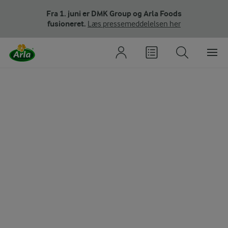
Fra 1. juni er DMK Group og Arla Foods
fusioneret.
Læs pressemeddelelsen her