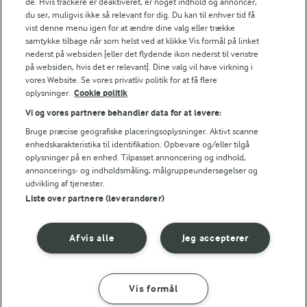
de. Hvis trackere er deaktiveret, er noget indhold og annoncer,
du ser, muligvis ikke så relevant for dig. Du kan til enhver tid få
vist denne menu igen for at ændre dine valg eller trække
samtykke tilbage når som helst ved at klikke Vis formål på linket
nederst på websiden [eller det flydende ikon nederst til venstre
på websiden, hvis det er relevant]. Dine valg vil have virkning i
vores Website. Se vores privatliv politik for at få flere
oplysninger.
Cookie politik
Vi og vores partnere behandler data for at levere:
Bruge præcise geografiske placeringsoplysninger. Aktivt scanne
enhedskarakteristika til identifikation. Opbevare og/eller tilgå
oplysninger på en enhed. Tilpasset annoncering og indhold,
annoncerings- og indholdsmåling, målgruppeundersøgelser og
udvikling af tjenester.
Liste over partnere (leverandører)
4 TIMER
4 TIMER
Chiagrød
Overnight oats med
Afvis alle
Jeg accepterer
havredrik
(59)
(15)
Vis formål