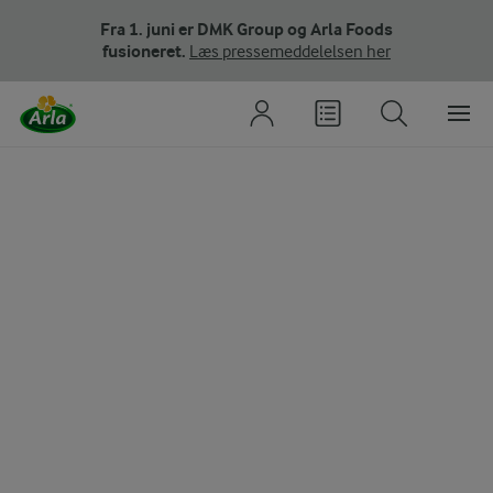
Fra 1. juni er DMK Group og Arla Foods
fusioneret.
Læs pressemeddelelsen her