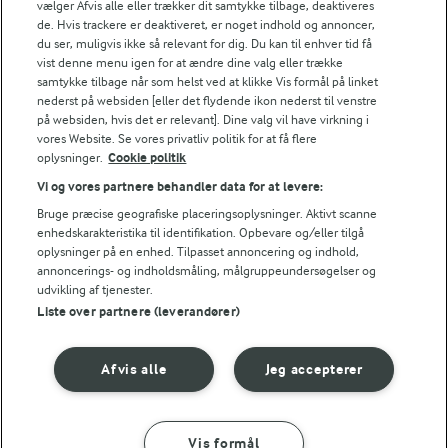
kan anrettes smukt, så kagebordet ser overdådigt ud.
vælger Afvis alle eller trækker dit samtykke tilbage, deaktiveres
de. Hvis trackere er deaktiveret, er noget indhold og annoncer,
Prøv bl.a. vores
små citrontærter
eller
chokoladekage
du ser, muligvis ikke så relevant for dig. Du kan til enhver tid få
i ministørrelse
for klassiske smagsoplevelse eller kast
vist denne menu igen for at ændre dine valg eller trække
samtykke tilbage når som helst ved at klikke Vis formål på linket
dig over
mini moussekager
med nøddebund og
Små kager til festlige
nederst på websiden [eller det flydende ikon nederst til venstre
jordbærmousse. Du kan også servere flere forskellige
på websiden, hvis det er relevant]. Dine valg vil have virkning i
anledninger
vores Website. Se vores privatliv politik for at få flere
kager og supplere med
småkager
, der er nemme at
oplysninger.
Cookie politik
tage på tallerkenen som en lille bid mellem desserten.
Vi og vores partnere behandler data for at levere:
Minikager er oplagte til festlige lejligheder, hvor du vil
Bruge præcise geografiske placeringsoplysninger. Aktivt scanne
imponere med et flot og varieret dessertbord. De små
enhedskarakteristika til identifikation. Opbevare og/eller tilgå
oplysninger på en enhed. Tilpasset annoncering og indhold,
størrelser gør det også lettere at styre portionerne og
annoncerings- og indholdsmåling, målgruppeundersøgelser og
skabe en smuk, farverig præsentation, der passer til
udvikling af tjenester.
både bryllup, konfirmation og fødselsdag. Hvis du selv
Liste over partnere (leverandører)
står for hele menuen, er der masser af inspiration at
finde i vores samling af
mad til mange
.
Afvis alle
Jeg accepterer
Læs mere
Se alle vores opskrifter
Vis formål