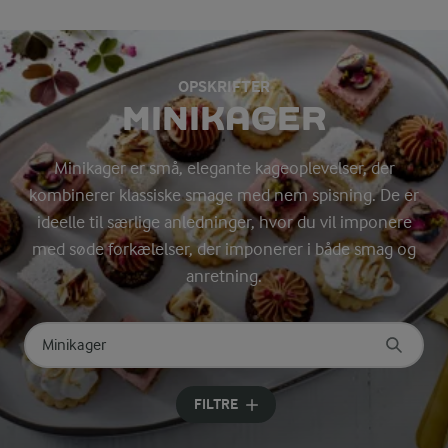
OPSKRIFTER
MINIKAGER
Minikager er små, elegante kageoplevelser, der
kombinerer klassiske smage med nem spisning. De er
ideelle til særlige anledninger, hvor du vil imponere
med søde forkælelser, der imponerer i både smag og
anretning.
Søg på kategori
Indtast søgeord for at søge
FILTRE