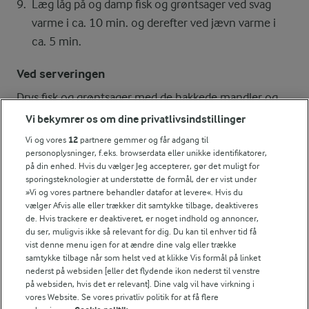
Læg låg på og damp fisk og grøntsager ved svag
varme i ca. 10 min. og derefter ved jævn varme i
ca. 5 min.
Ved serveringen
Drys fisk og grøntsager med de hakkede mandler og
server straks sammen med nykogte kartofler.
Vi bekymrer os om dine privatlivsindstillinger
Vi og vores
12
partnere gemmer og får adgang til
personoplysninger, f.eks. browserdata eller unikke identifikatorer,
på din enhed. Hvis du vælger Jeg accepterer, gør det muligt for
Bedømmelse
sporingsteknologier at understøtte de formål, der er vist under
»Vi og vores partnere behandler datafor at levere«. Hvis du
1
2
3
4
5
vælger Afvis alle eller trækker dit samtykke tilbage, deaktiveres
de. Hvis trackere er deaktiveret, er noget indhold og annoncer,
du ser, muligvis ikke så relevant for dig. Du kan til enhver tid få
vist denne menu igen for at ændre dine valg eller trække
Tips til opskriften
samtykke tilbage når som helst ved at klikke Vis formål på linket
nederst på websiden [eller det flydende ikon nederst til venstre
Vi ved, at det tit er de små ting, der gør forskellen i
på websiden, hvis det er relevant]. Dine valg vil have virkning i
køkkenet. Derfor deler vi de tips, vi selv bruger, når vi
vores Website. Se vores privatliv politik for at få flere
laver mad og udvikler opskrifter.