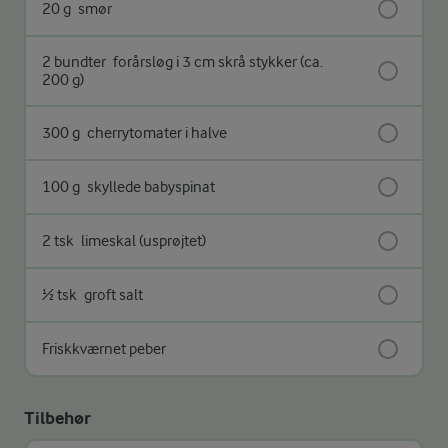
20 g
smør
2 bundter
forårsløg i 3 cm skrå stykker (ca.
200 g)
300 g
cherrytomater i halve
100 g
skyllede babyspinat
2 tsk
limeskal (usprøjtet)
½ tsk
groft salt
Friskkværnet peber
Tilbehør