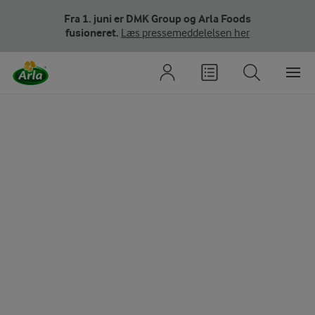
Fra 1. juni er DMK Group og Arla Foods
fusioneret.
Læs pressemeddelelsen her