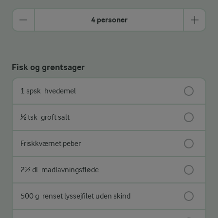
4 personer
Fisk og grøntsager
1 spsk
hvedemel
½ tsk
groft salt
Friskkværnet peber
2½ dl
madlavningsfløde
500 g
renset lyssejfilet uden skind