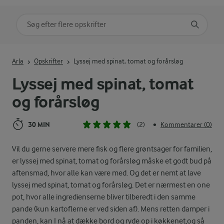
Søg på kategori
Indtast søgeord for at søge
Arla
Opskrifter
Lyssej med spinat, tomat og forårsløg
Lyssej med spinat, tomat
og forårsløg
30 MIN
(2)
Kommentarer (0)
•
Vil du gerne servere mere fisk og flere grøntsager for familien,
er lyssej med spinat, tomat og forårsløg måske et godt bud på
aftensmad, hvor alle kan være med. Og det er nemt at lave
lyssej med spinat, tomat og forårsløg. Det er nærmest en one
pot, hvor alle ingredienserne bliver tilberedt i den samme
pande (kun kartoflerne er ved siden af). Mens retten damper i
panden, kan I nå at dække bord og ryde op i køkkenet,og så