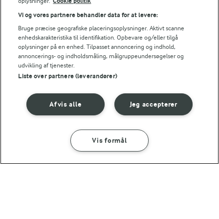
oplysninger.
Cookie politik
Vi og vores partnere behandler data for at levere:
Bruge præcise geografiske placeringsoplysninger. Aktivt scanne
TIPS
enhedskarakteristika til identifikation. Opbevare og/eller tilgå
oplysninger på en enhed. Tilpasset annoncering og indhold,
I stedet for de salte mandler, kan du servere stegte bacontern 
annoncerings- og indholdsmåling, målgruppeundersøgelser og
udvikling af tjenester.
NÆRINGSINDHOLD, PR 100 G
Liste over partnere (leverandører)
Energiindhold:
Her har du inspiration til dejlig mad med fisk, hvor
Afvis alle
Jeg accepterer
hele familien kan være med.
345 kJ / 82 kcal
Energifordeling
Vis formål
SÅDAN GØR DU
INGREDIENSER
ENERGI PR 100 G
30 MIN
1,7 g
Fiber:
Lyssej med spinat, tomat og
forårsløg
5,9 g
Protein: