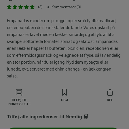
(2)
Kommentarer (0)
•
Empanadas minder om pirogger og er små fyldte madbrød,
der er populær i de spansktalende lande. Vores opskrift på
empanas er lavet med en lækker smørdej og et fyld af bl.a.
svampe, soltørrede tomater, spinat og salatost. Empanadas
er en lækker hapser til buffeten, picnic'en, receptionen eller
som eftermiddagssnack og velegnede at fryse, så lav endelig
en stor portion, når du er igang. Nyd dem nybagte eller
lunede, evt. serveret med chimichanga - en lækker grøn
salsa.
TILFØJ TIL
GEM
DEL
INDKØBSLISTE
Tilføj alle ingredienser til Nemlig 🛒