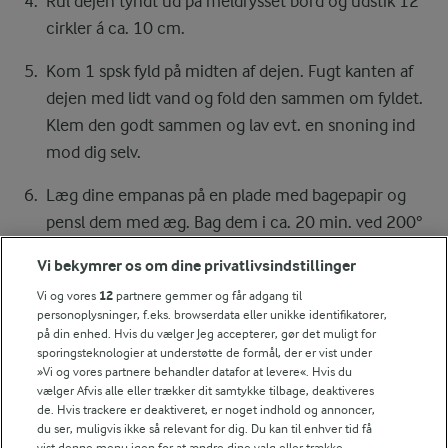
Rul dejen tyndt ud på meldrysset bord og udstik 12
cirkler á ca. 10 cm.
Kom 1 spsk fyld på midten af dejen. Fugt kanten af
dejen med lidt vand og fold den sammen om fyldet.
Klem den godt sammen og lav evt. en snoning ind
mod dig selv.
Læg dine empanas på en plade med bagepapir og
pensl dem med æg. Bag dem i ca. 20 min. ved 200°
- traditionel ovn eller til de er gyldne. Lad dem køle
Vi bekymrer os om dine privatlivsindstillinger
af på en bagerist.
Vi og vores
12
partnere gemmer og får adgang til
personoplysninger, f.eks. browserdata eller unikke identifikatorer,
på din enhed. Hvis du vælger Jeg accepterer, gør det muligt for
sporingsteknologier at understøtte de formål, der er vist under
Bedømmelse
»Vi og vores partnere behandler datafor at levere«. Hvis du
1
2
3
4
5
vælger Afvis alle eller trækker dit samtykke tilbage, deaktiveres
de. Hvis trackere er deaktiveret, er noget indhold og annoncer,
du ser, muligvis ikke så relevant for dig. Du kan til enhver tid få
vist denne menu igen for at ændre dine valg eller trække