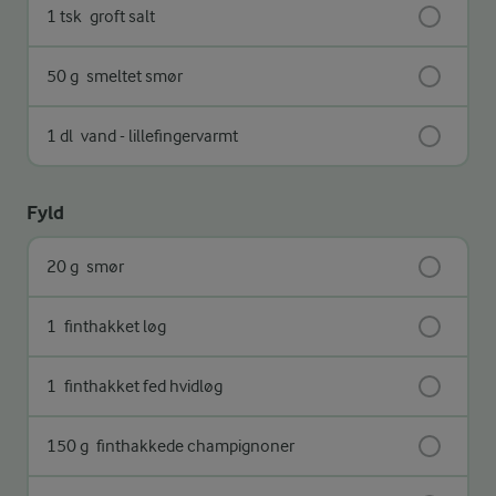
1 tsk
groft salt
50 g
smeltet smør
1 dl
vand - lillefingervarmt
Fyld
20 g
smør
1
finthakket løg
1
finthakket fed hvidløg
150 g
finthakkede champignoner