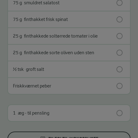
75 g
smuldret salatost
75 g
finthakket frisk spinat
25 g
finthakkede soltørrede tomater i olie
25 g
finthakkede sorte oliven uden sten
½ tsk
groft salt
Friskkværnet peber
1
æg - til pensling