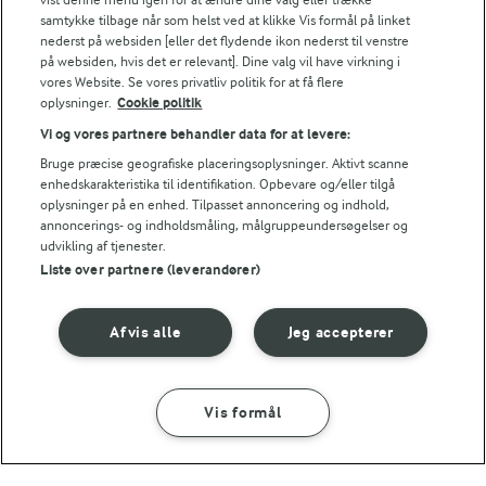
samtykke tilbage når som helst ved at klikke Vis formål på linket
Tips til opskriften
nederst på websiden [eller det flydende ikon nederst til venstre
på websiden, hvis det er relevant]. Dine valg vil have virkning i
Vi ved, at det tit er de små ting, der gør forskellen i
vores Website. Se vores privatliv politik for at få flere
køkkenet. Derfor deler vi de tips, vi selv bruger, når vi
oplysninger.
Cookie politik
laver mad og udvikler opskrifter.
Vi og vores partnere behandler data for at levere:
Bruge præcise geografiske placeringsoplysninger. Aktivt scanne
enhedskarakteristika til identifikation. Opbevare og/eller tilgå
TILBEREDNINGSTIP
oplysninger på en enhed. Tilpasset annoncering og indhold,
annoncerings- og indholdsmåling, målgruppeundersøgelser og
Empanadas kan fryses ubagte og bages direkte fra frost. Bag de
udvikling af tjenester.
NÆRINGSINDHOLD
Liste over partnere (leverandører)
Energiindhold:
Afvis alle
Jeg accepterer
Lav en lækker dip til dine empanas
7466 kJ / 1784 kcal
Vis formål
Energifordeling
SÅDAN GØR DU
INGREDIENSER
ENERGI