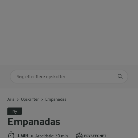
Søg på kategori
Indtast søgeord for at søge
Arla
Opskrifter
Empanadas
Ny
Empanadas
1 MIN
Arbejdstid: 30 min
•
FRYSEEGNET