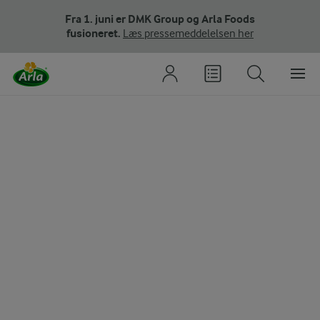
Fra 1. juni er DMK Group og Arla Foods
fusioneret.
Læs pressemeddelelsen her