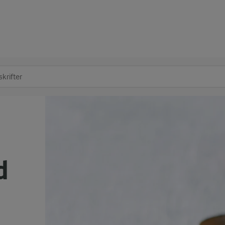
at søge
d