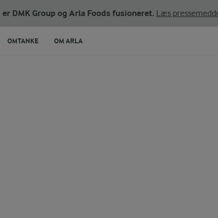
ladeis
ni er DMK Group og Arla Foods fusioneret.
Læs pressemedde
OMTANKE
OM ARLA