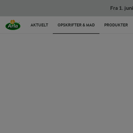
Pandekager med appelsinsirup, frugt og choko
Fra 1. ju
AKTUELT
OPSKRIFTER & MAD
PRODUKTER