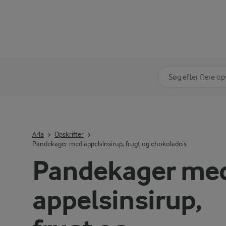
Søg på kategori
Indtast søgeord for 
Arla
Opskrifter
Pandekager med appelsinsirup, frugt og chokoladeis
Pandekager me
appelsinsirup,