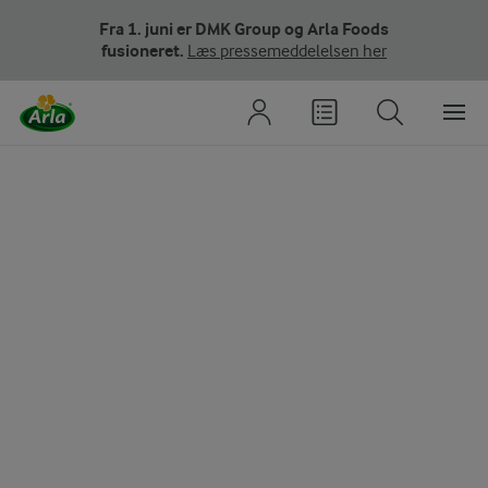
Fra 1. juni er DMK Group og Arla Foods
fusioneret.
Læs pressemeddelelsen her