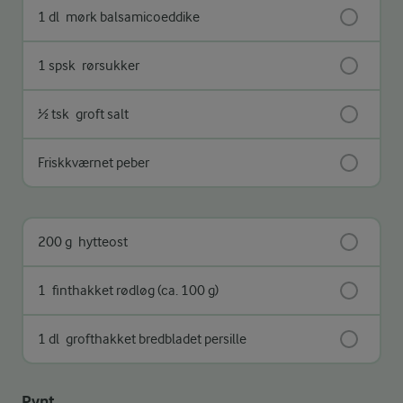
1 dl
mørk balsamicoeddike
1 spsk
rørsukker
½ tsk
groft salt
Friskkværnet peber
200 g
hytteost
1
finthakket rødløg (ca. 100 g)
1 dl
grofthakket bredbladet persille
Pynt