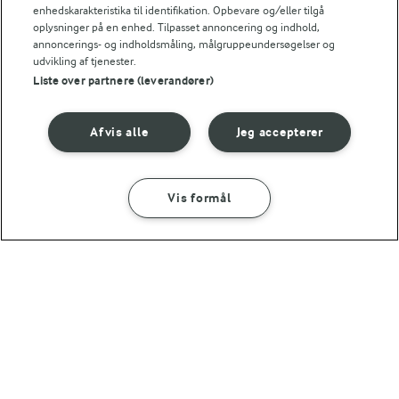
Tip
enhedskarakteristika til identifikation. Opbevare og/eller tilgå
oplysninger på en enhed. Tilpasset annoncering og indhold,
Hvis I er en meget kødspisende familie, kan det være I
annoncerings- og indholdsmåling, målgruppeundersøgelser og
udvikling af tjenester.
synes, der skal være 2 andebryster.
Liste over partnere (leverandører)
Afvis alle
Jeg accepterer
Bedømmelse
1
2
3
4
5
Vis formål
SÅDAN GØR DU
INGREDIENSER
NÆRINGSINDHOLD, PR 100 G
30 MIN
Perlespelt med glaserede løg og
Energiindhold:
Lækker julemad, hvor både andebryst og rødkål
andebryst
tilberedes i ovnen.
459 kJ / 110 kcal
Energifordeling