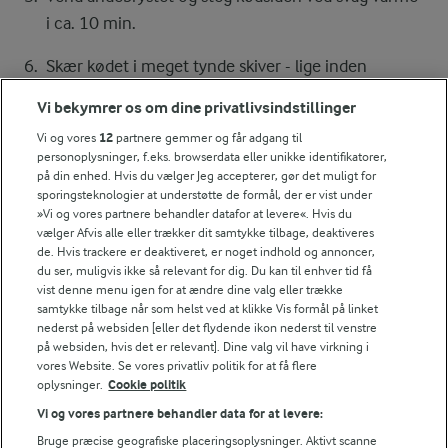
i ca. 10 min.
Skær kødet i meget tynde skiver - lige inden
serveringen.
Vi bekymrer os om dine privatlivsindstillinger
Vi og vores
12
partnere gemmer og får adgang til
Lad imens smørret smelte i en gryde ved kraftig
personoplysninger, f.eks. browserdata eller unikke identifikatorer,
varme, men uden at det bruner. Svits løgene ved
på din enhed. Hvis du vælger Jeg accepterer, gør det muligt for
sporingsteknologier at understøtte de formål, der er vist under
kraftig varme i ca. 2 min. Tilsæt eddike, sukker, salt og
»Vi og vores partnere behandler datafor at levere«. Hvis du
peber. Kog løgene ved jævn varme og under låg i ca.
vælger Afvis alle eller trækker dit samtykke tilbage, deaktiveres
10 min. Tag låget af gryden og kog løgene ved kraftig
de. Hvis trackere er deaktiveret, er noget indhold og annoncer,
du ser, muligvis ikke så relevant for dig. Du kan til enhver tid få
varme i ca. 1 min. eller til eddiken er fordampet.
vist denne menu igen for at ændre dine valg eller trække
samtykke tilbage når som helst ved at klikke Vis formål på linket
nederst på websiden [eller det flydende ikon nederst til venstre
Vend den varme perlespelt med hytteost, rå løg og
på websiden, hvis det er relevant]. Dine valg vil have virkning i
persille (gem lidt til pynt). Kom speltkernerne i et fad
vores Website. Se vores privatliv politik for at få flere
og anret de glaserede løg på toppen. Server
oplysninger.
Cookie politik
andebrystet ved siden af.
Vi og vores partnere behandler data for at levere:
Bruge præcise geografiske placeringsoplysninger. Aktivt scanne