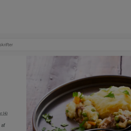
at søge
 (4)
 af