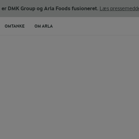
ni er DMK Group og Arla Foods fusioneret.
Læs pressemedde
OMTANKE
OM ARLA