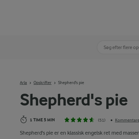
Søg på kategori
Indtast søgeord for 
Arla
Opskrifter
Shepherd's pie
Shepherd's pie
1 TIME 5 MIN
(51)
Kommentarer
•
Shepherd's pie er en klassisk engelsk ret med masser