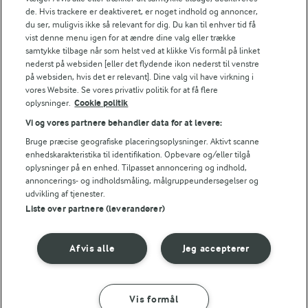
7,3 g
Kulhydrat:
de. Hvis trackere er deaktiveret, er noget indhold og annoncer,
du ser, muligvis ikke så relevant for dig. Du kan til enhver tid få
vist denne menu igen for at ændre dine valg eller trække
samtykke tilbage når som helst ved at klikke Vis formål på linket
nederst på websiden [eller det flydende ikon nederst til venstre
på websiden, hvis det er relevant]. Dine valg vil have virkning i
vores Website. Se vores privatliv politik for at få flere
oplysninger.
Cookie politik
Vi og vores partnere behandler data for at levere:
30 MIN
TJEK RÅVAREKALENDEREN
Bruge præcise geografiske placeringsoplysninger. Aktivt scanne
Karbonader med
Hvilke danske råvarer er i
enhedskarakteristika til identifikation. Opbevare og/eller tilgå
ærter og
oplysninger på en enhed. Tilpasset annoncering og indhold,
sæson lige nu?
annoncerings- og indholdsmåling, målgruppeundersøgelser og
gulerødder
udvikling af tjenester.
(330)
Liste over partnere (leverandører)
Afvis alle
Jeg accepterer
Vis formål
SÅDAN GØR DU
INGREDIENSER