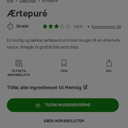
Arla
Opskrifter
Ærtepuré
Ærtepuré
30 MIN
(107)
Kommentarer (0)
•
En hurtig og lækker ærtepuré som kan bruges til en alternativ
sauce. Smager fx godt til fish and chips.
TILFØJ TIL
GEM
DEL
INDKØBSLISTE
Tilføj alle ingredienser til Nemlig 🛒
TILFØJ INGREDIENSERNE
ÅBEN INDKØBSLISTEN