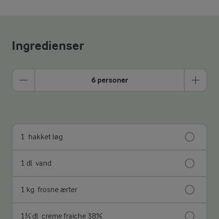
Ingredienser
6 personer
1
hakket løg
1 dl
vand
1 kg
frosne ærter
1¾ dl
creme fraiche 38%