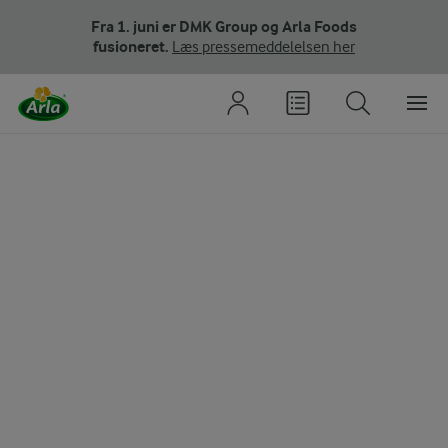
Fra 1. juni er DMK Group og Arla Foods
fusioneret.
Læs pressemeddelelsen her