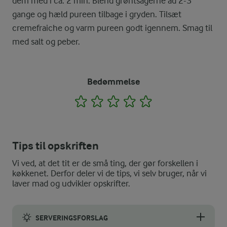
dem med i ca. 2 min. Blend grøntsagerne ad 2-3
gange og hæld pureen tilbage i gryden. Tilsæt
cremefraiche og varm pureen godt igennem. Smag til
med salt og peber.
Bedømmelse
1
2
3
4
5
Tips til opskriften
Vi ved, at det tit er de små ting, der gør forskellen i
køkkenet. Derfor deler vi de tips, vi selv bruger, når vi
laver mad og udvikler opskrifter.
SERVERINGSFORSLAG