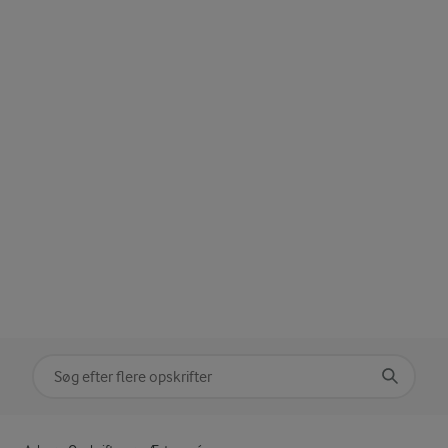
Søg på kategori
Indtast søgeord for at søge