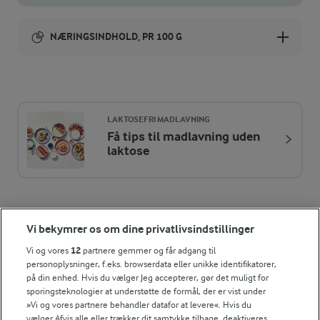
Server eventuelt din ærtepuré som bund i en lækker ret med
s
NÆRINGSINDHOLD, PR 100 G
Energiindhold:
382 kJ / 91 kcal
LAKTOSEFRI MADLAVNING
Energifordeling
Få tips til madlavning uden
laktose
ENERGI PR 100 G
3,3 g
Fiber:
Vi bekymrer os om dine privatlivsindstillinger
4,1 g
Protein:
Vi og vores
12
partnere gemmer og får adgang til
Andre gode forslag
personoplysninger, f.eks. browserdata eller unikke identifikatorer,
på din enhed. Hvis du vælger Jeg accepterer, gør det muligt for
5,1 g
Fedt:
sporingsteknologier at understøtte de formål, der er vist under
»Vi og vores partnere behandler datafor at levere«. Hvis du
vælger Afvis alle eller trækker dit samtykke tilbage, deaktiveres