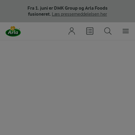
Fra 1. juni er DMK Group og Arla Foods
fusioneret.
Læs pressemeddelelsen her