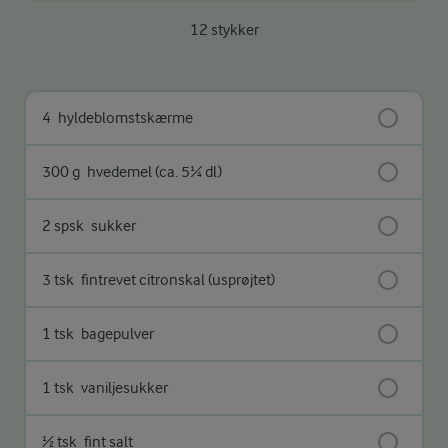
12 stykker
4
hyldeblomstskærme
300 g
hvedemel (ca. 5¼ dl)
2 spsk
sukker
3 tsk
fintrevet citronskal (usprøjtet)
1 tsk
bagepulver
1 tsk
vaniljesukker
½ tsk
fint salt