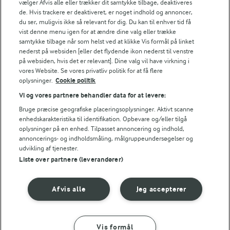
ved 225° - traditionel ovn.
vælger Afvis alle eller trækker dit samtykke tilbage, deaktiveres
de. Hvis trackere er deaktiveret, er noget indhold og annoncer,
du ser, muligvis ikke så relevant for dig. Du kan til enhver tid få
Kold hyldelomstskum
vist denne menu igen for at ændre dine valg eller trække
samtykke tilbage når som helst ved at klikke Vis formål på linket
Pisk fløden til let skum. Tilsæt hyldeblomstsaft og pisk
nederst på websiden [eller det flydende ikon nederst til venstre
i yderligere 10-15 sek.
på websiden, hvis det er relevant]. Dine valg vil have virkning i
vores Website. Se vores privatliv politik for at få flere
oplysninger.
Cookie politik
Vi og vores partnere behandler data for at levere:
Bedømmelse
Bruge præcise geografiske placeringsoplysninger. Aktivt scanne
1
2
3
4
5
enhedskarakteristika til identifikation. Opbevare og/eller tilgå
oplysninger på en enhed. Tilpasset annoncering og indhold,
annoncerings- og indholdsmåling, målgruppeundersøgelser og
udvikling af tjenester.
Liste over partnere (leverandører)
NÆRINGSINDHOLD, PR 100 G
Energiindhold:
Afvis alle
Jeg accepterer
1395 kJ / 333 kcal
LAKTOSEFRI MADLAVNING
Vis formål