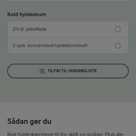
Kold hyldeskum
2½ dl
piskefløde
2 spsk
koncentreret hyldeblomstsaft
TILFØJ TIL INDKØBSLISTE
Sådan gør du
Ryst hyldeskærmene fri for skidt og smådyr. Pluk alle