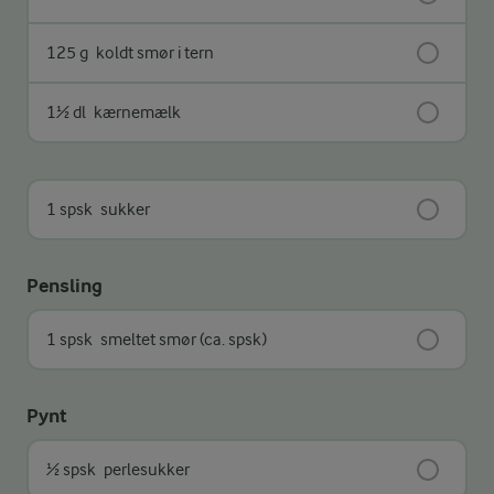
125 g
koldt smør i tern
1½ dl
kærnemælk
1 spsk
sukker
Pensling
1 spsk
smeltet smør (ca. spsk)
Pynt
½ spsk
perlesukker