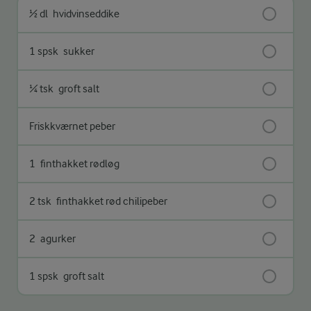
½ dl
hvidvinseddike
1 spsk
sukker
¼ tsk
groft salt
Friskkværnet peber
1
finthakket rødløg
2 tsk
finthakket rød chilipeber
2
agurker
1 spsk
groft salt