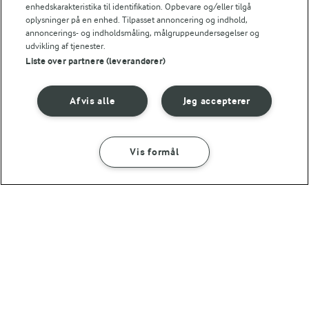
Andre gode forslag
enhedskarakteristika til identifikation. Opbevare og/eller tilgå
oplysninger på en enhed. Tilpasset annoncering og indhold,
annoncerings- og indholdsmåling, målgruppeundersøgelser og
udvikling af tjenester.
Liste over partnere (leverandører)
Afvis alle
Jeg accepterer
Vis formål
SÅDAN GØR DU
INGREDIENSER
35 MIN
TRADITION FOR FORNYELSE
Millionbøf
Læs hvad vores
1 TIME
Agurkerelish
landmænd arbejder med
(213)