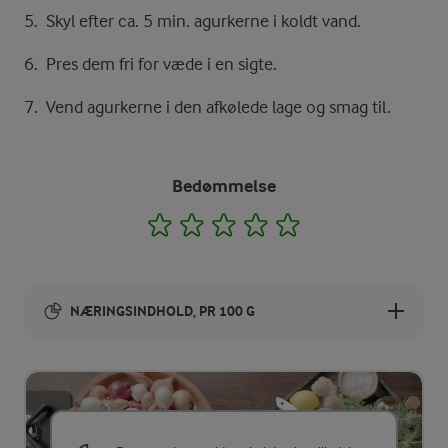
Skyl efter ca. 5 min. agurkerne i koldt vand.
Pres dem fri for væde i en sigte.
Vend agurkerne i den afkølede lage og smag til.
Bedømmelse
1
2
3
4
5
NÆRINGSINDHOLD, PR 100 G
Energiindhold:
101 kJ / 24 kcal