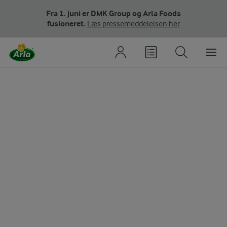
Fra 1. juni er DMK Group og Arla Foods
fusioneret.
Læs pressemeddelelsen her