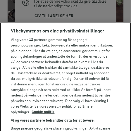
Energifordeling
For at se denne video skal du give tilladelse
til de nødvendige cookies.
ENERGI PR 100 G
GIV TILLADELSE HER
0,2 g
Fiber:
Vi bekymrer os om dine privatlivsindstillinger
Vi og vores
12
partnere gemmer og får adgang til
personoplysninger, f.eks. browserdata eller unikke identifikatorer,
0,8 g
Protein:
på din enhed. Hvis du vælger Jeg accepterer, gør det muligt for
RELATERET VIDEO
sporingsteknologier at understøtte de formål, der er vist under
Sådan snitter du løg
0,1 g
Fedt:
»Vi og vores partnere behandler datafor at levere«. Hvis du
vælger Afvis alle eller trækker dit samtykke tilbage, deaktiveres
Mangler du teknikken til at snitte løg hurtigt og effektivt?
de. Hvis trackere er deaktiveret, er noget indhold og annoncer,
Karolines Køkkenskole viser, hvor nemt det er at snitte løg
4,9 g
Kulhydrat:
du ser, muligvis ikke så relevant for dig. Du kan til enhver tid få
med den rigtige teknik.
vist denne menu igen for at ændre dine valg eller trække
samtykke tilbage når som helst ved at klikke Vis formål på linket
nederst på websiden [eller det flydende ikon nederst til venstre
på websiden, hvis det er relevant]. Dine valg vil have virkning i
vores Website. Se vores privatliv politik for at få flere
oplysninger.
Cookie politik
Vi og vores partnere behandler data for at levere:
Bruge præcise geografiske placeringsoplysninger. Aktivt scanne