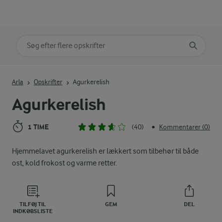
Søg på kategori
Indtast søgeord for at søge
Arla
Opskrifter
Agurkerelish
Agurkerelish
1 TIME
(40)
Kommentarer (0)
•
Hjemmelavet agurkerelish er lækkert som tilbehør til både
ost, kold frokost og varme retter.
TILFØJ TIL
GEM
DEL
INDKØBSLISTE